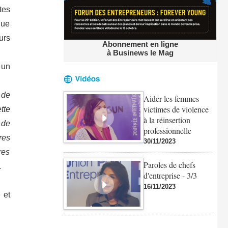
tes
que
urs
Abonnement en ligne
à Businews le Mag
 un
 de
Aider les femmes
victimes de violence
tte
à la réinsertion
 de
professionnelle
res
30/11/2023
res
Paroles de chefs
.
d'entreprise - 3/3
16/11/2023
 et