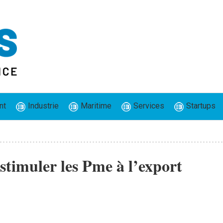
nt
Industrie
Maritime
Services
Startups
timuler les Pme à l’export