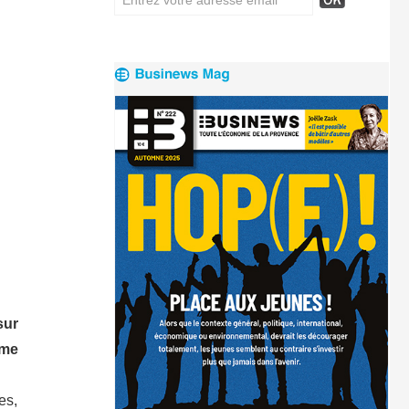
sur
pme
es,