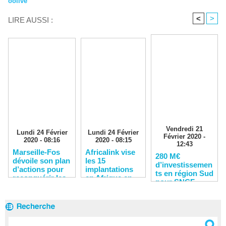
oolive
<
>
LIRE AUSSI :
Vendredi 21
Lundi 24 Février
Lundi 24 Février
Février 2020 -
2020 - 08:16
2020 - 08:15
12:43
Marseille-Fos
Africalink vise
280 M€
dévoile son plan
les 15
d’investissemen
d’actions pour
implantations
ts en région Sud
reconquérir les
en Afrique en
pour SNCF
clients
2020
Réseau en 2020