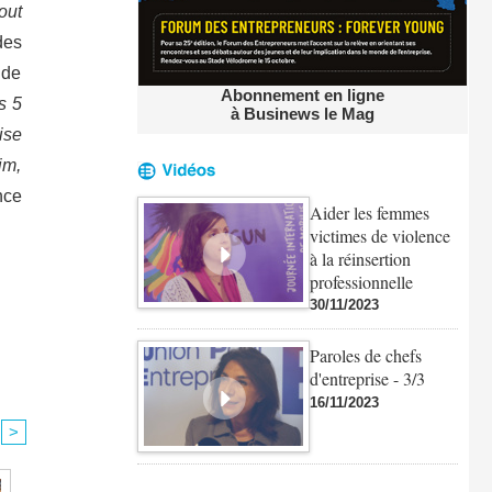
out
des
 de
Abonnement en ligne
s 5
à Businews le Mag
ise
im,
nce
Aider les femmes
victimes de violence
à la réinsertion
professionnelle
30/11/2023
Paroles de chefs
d'entreprise - 3/3
16/11/2023
>