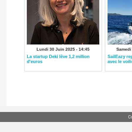
Lundi 30 Juin 2025 - 14:45
Samedi 
La startup Deki lève 1,2 million
SailEazy re
d'euros
avec le voil
C