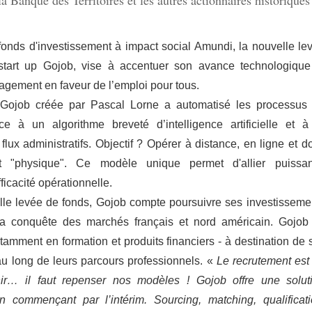
a Banque des Territoires et les autres actionnaires historiques
fonds d'investissement à impact social Amundi, la nouvelle le
start up Gojob, vise à accentuer son avance technologique
agement en faveur de l’emploi pour tous.
? Gojob créée par Pascal Lorne a automatisé les processus
ce à un algorithme breveté d’intelligence artificielle et à
 flux administratifs. Objectif ? Opérer à distance, en ligne et d
t "physique". Ce modèle unique permet d'allier puissa
ficacité opérationnelle.
lle levée de fonds, Gojob compte poursuivre ses investisseme
a conquête des marchés français et nord américain. Gojob
otamment en formation et produits financiers - à destination de 
au long de leurs parcours professionnels. «
Le recrutement est
… il faut repenser nos modèles ! Gojob offre une solut
commençant par l’intérim. Sourcing, matching, qualificati