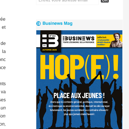
vée
 et
 de
 la
onc
nce
nts
 va
ses
 un
ion
on,