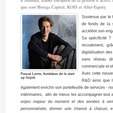
d’Amundi, leader européen de la gestion d’actifs, l
que sont Breega Capital, KOIS et Alter-Equity.
Soutenue par le 
de fonds de la 
accélère son eng
Sa spécificité 
recrutement, grâ
digitalisation des
sans réseau di
commerciale et ef
Avec cette nouve
Pascal Lorne, fondateur de la start
up Gojob
R&D ainsi que l
également enrichir son portefeuille de services - n
intérimaires, afin de mieux les accompagner tout 
enjeu majeur du moment et des années à venir
personnalisée, donner une chance à chacun, en 