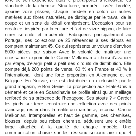
standards de la chemise. Structurée, armurée, tissée, brodée,
ajourée voire plissée, chaque modèle en coton ou autres
matières aux fibres naturelles, se distingue par le travail de la
coupe et un sens du détail omniprésent. L’occasion pour sa
créatrice, inspirée par la culture et l’art de vivre nippon, de faire
rimer sérénité et modernité. Fabriquées principalement au
Portugal, ses collections de 25 références à ses débuts en
comptent maintenant 45. Ce qui représente un volume d’environ
8000 pièces par saison Avec la volonté de maitriser une
croissance exponentielle Carine Melkonian a choisi d’avancer
par étape, d’élargir petit à petit ses circuits de distribution. Elle
compte déjà 200 points de vente, 60 % en France et 40 % à
l’international, dont une forte proportion en Allemagne et en
Belgique. En Suisse, elle est distribuée en exclusivité par le
grand magasin, le Bon Génie. La prospection aux Etats-Unis a
démarré et celle en Scandinavie se profile ainsi qu’un maillage
renforcé de sa présence de l’hexagone. Ses atouts ? « Garder
les pieds sur terre, construire une collection avec des points
d’ancrage, rester dans la réalité du marché », reconnait Carine
Melkonian. Intemporelles et haut de gamme, ces chemises,
blouses, depuis peu robes chemise, séduisent une clientèle
large attachée à la qualité de chaque modèle. Une
communication choisie sur les réseaux sociaux ainsi que 4