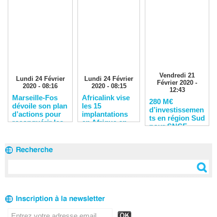
Vendredi 21
Lundi 24 Février
Lundi 24 Février
Février 2020 -
2020 - 08:16
2020 - 08:15
12:43
Marseille-Fos
Africalink vise
280 M€
dévoile son plan
les 15
d’investissemen
d’actions pour
implantations
ts en région Sud
reconquérir les
en Afrique en
pour SNCF
clients
2020
Réseau en 2020