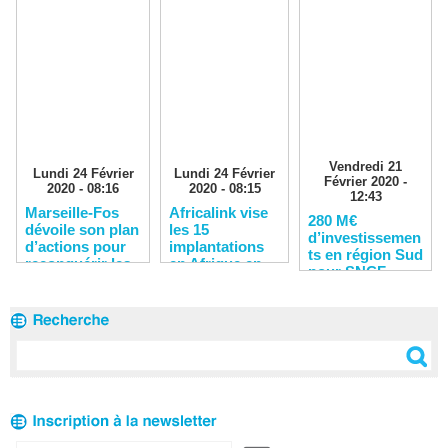
Vendredi 21
Lundi 24 Février
Lundi 24 Février
Février 2020 -
2020 - 08:16
2020 - 08:15
12:43
Marseille-Fos
Africalink vise
280 M€
dévoile son plan
les 15
d’investissemen
d’actions pour
implantations
ts en région Sud
reconquérir les
en Afrique en
pour SNCF
clients
2020
Réseau en 2020