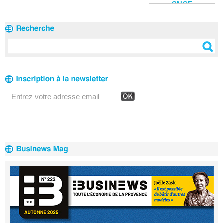
reconquérir les
en Afrique en
pour SNCF
clients
2020
Réseau en 2020