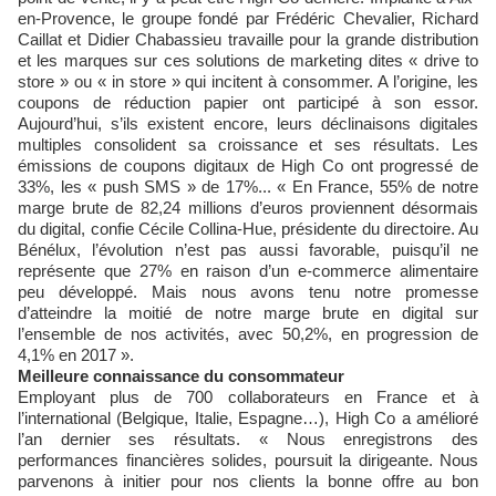
en-Provence, le groupe fondé par Frédéric Chevalier, Richard
Caillat et Didier Chabassieu travaille pour la grande distribution
et les marques sur ces solutions de marketing dites « drive to
store » ou « in store » qui incitent à consommer. A l’origine, les
coupons de réduction papier ont participé à son essor.
Aujourd’hui, s’ils existent encore, leurs déclinaisons digitales
multiples consolident sa croissance et ses résultats. Les
émissions de coupons digitaux de High Co ont progressé de
33%, les « push SMS » de 17%... « En France, 55% de notre
marge brute de 82,24 millions d’euros proviennent désormais
du digital, confie Cécile Collina-Hue, présidente du directoire. Au
Bénélux, l’évolution n’est pas aussi favorable, puisqu’il ne
représente que 27% en raison d’un e-commerce alimentaire
peu développé. Mais nous avons tenu notre promesse
d’atteindre la moitié de notre marge brute en digital sur
l’ensemble de nos activités, avec 50,2%, en progression de
4,1% en 2017 ».
Meilleure connaissance du consommateur
Employant plus de 700 collaborateurs en France et à
l’international (Belgique, Italie, Espagne…), High Co a amélioré
l’an dernier ses résultats. « Nous enregistrons des
performances financières solides, poursuit la dirigeante. Nous
parvenons à initier pour nos clients la bonne offre au bon