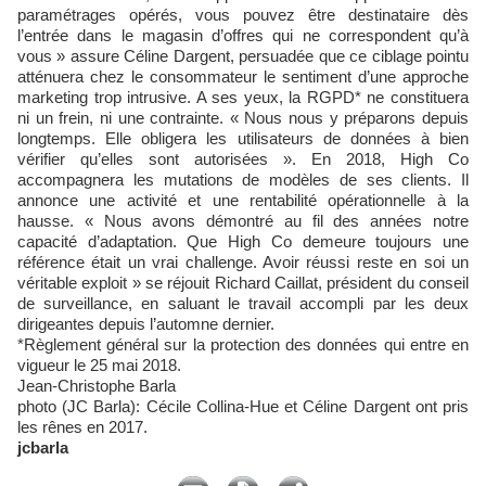
paramétrages opérés, vous pouvez être destinataire dès
l’entrée dans le magasin d’offres qui ne correspondent qu’à
vous » assure Céline Dargent, persuadée que ce ciblage pointu
atténuera chez le consommateur le sentiment d’une approche
marketing trop intrusive. A ses yeux, la RGPD* ne constituera
ni un frein, ni une contrainte. « Nous nous y préparons depuis
longtemps. Elle obligera les utilisateurs de données à bien
vérifier qu’elles sont autorisées ». En 2018, High Co
accompagnera les mutations de modèles de ses clients. Il
annonce une activité et une rentabilité opérationnelle à la
hausse. « Nous avons démontré au fil des années notre
capacité d’adaptation. Que High Co demeure toujours une
référence était un vrai challenge. Avoir réussi reste en soi un
véritable exploit » se réjouit Richard Caillat, président du conseil
de surveillance, en saluant le travail accompli par les deux
dirigeantes depuis l’automne dernier.
*Règlement général sur la protection des données qui entre en
vigueur le 25 mai 2018.
Jean-Christophe Barla
photo (JC Barla): Cécile Collina-Hue et Céline Dargent ont pris
les rênes en 2017.
jcbarla