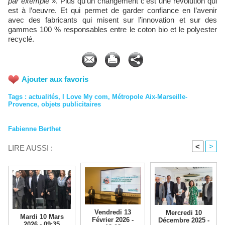
par exemple
». Plus qu’un changement c’est une révolution qui
est à l’oeuvre. Et qui permet de garder confiance en l’avenir
avec des fabricants qui misent sur l’innovation et sur des
gammes 100 % responsables entre le coton bio et le polyester
recyclé.
Ajouter aux favoris
Tags
:
actualités
,
I Love My com
,
Métropole Aix-Marseille-
Provence
,
objets publicitaires
Fabienne Berthet
<
>
LIRE AUSSI :
Vendredi 13
Mercredi 10
Mardi 10 Mars
Février 2026 -
Décembre 2025 -
2026 - 09:35