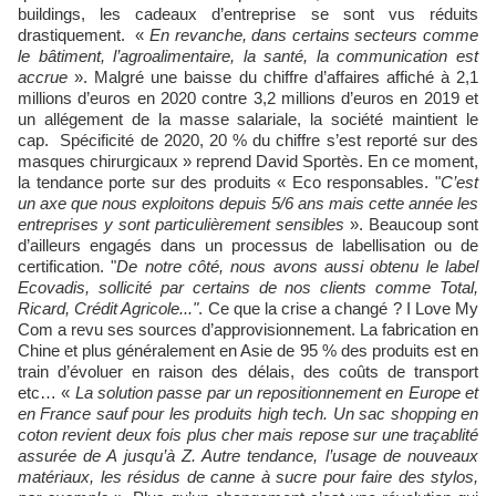
buildings, les cadeaux d’entreprise se sont vus réduits
drastiquement. «
En revanche, dans certains secteurs comme
le bâtiment, l’agroalimentaire, la santé, la communication est
accrue
». Malgré une baisse du chiffre d’affaires affiché à 2,1
millions d’euros en 2020 contre 3,2 millions d’euros en 2019 et
un allégement de la masse salariale, la société maintient le
cap. Spécificité de 2020, 20 % du chiffre s’est reporté sur des
masques chirurgicaux » reprend David Sportès. En ce moment,
la tendance porte sur des produits « Eco responsables. "
C’est
un axe que nous exploitons depuis 5/6 ans mais cette année les
entreprises y sont particulièrement sensibles
». Beaucoup sont
d’ailleurs engagés dans un processus de labellisation ou de
certification. "
De notre côté, nous avons aussi obtenu le label
Ecovadis, sollicité par certains de nos clients comme Total,
Ricard, Crédit Agricole..."
. Ce que la crise a changé ? I Love My
Com a revu ses sources d’approvisionnement. La fabrication en
Chine et plus généralement en Asie de 95 % des produits est en
train d’évoluer en raison des délais, des coûts de transport
etc… «
La solution passe par un repositionnement en Europe et
en France sauf pour les produits high tech. Un sac shopping en
coton revient deux fois plus cher mais repose sur une traçablité
assurée de A jusqu’à Z. Autre tendance, l’usage de nouveaux
matériaux, les résidus de canne à sucre pour faire des stylos,