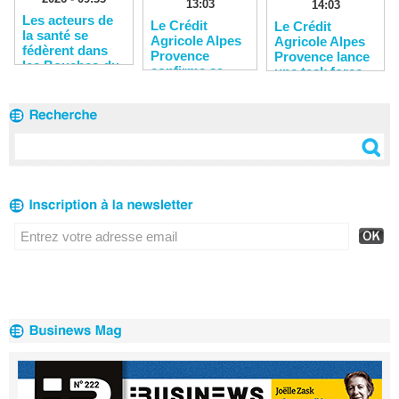
13:03
14:03
Les acteurs de
Le Crédit
Le Crédit
la santé se
Agricole Alpes
Agricole Alpes
fédèrent dans
Provence
Provence lance
les Bouches-du-
confirme sa
une task force
Rhône
solidité
pour soutenir
financière
les entreprises
du territoire