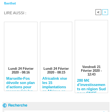
fberthet
<
>
LIRE AUSSI :
Vendredi 21
Lundi 24 Février
Lundi 24 Février
Février 2020 -
2020 - 08:16
2020 - 08:15
12:43
Marseille-Fos
Africalink vise
280 M€
dévoile son plan
les 15
d’investissemen
d’actions pour
implantations
ts en région Sud
reconquérir les
en Afrique en
pour SNCF
clients
2020
Réseau en 2020