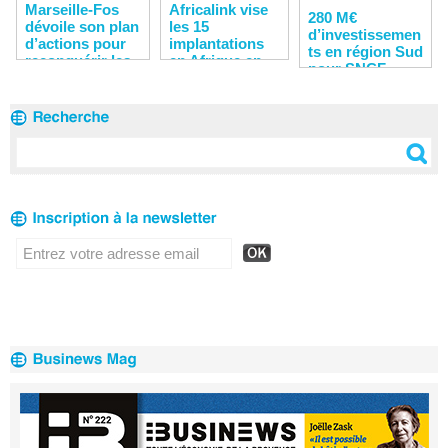
Marseille-Fos
Africalink vise
280 M€
dévoile son plan
les 15
d’investissemen
d’actions pour
implantations
ts en région Sud
reconquérir les
en Afrique en
pour SNCF
clients
2020
Réseau en 2020