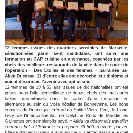
12 femmes issues des quartiers sensibles de Marseille,
sélectionnées parmi cent candidates, ont suivi une
formation au CAP cuisine en alternance, coachées par les
chefs des meilleurs restaurants de la ville dans le cadre de
l’opération « Des Etoiles et des femmes » parrainée par
Alain Ducasse. 11 d’entre elles ont décroché leur diplôme et
voient désormais l’avenir avec optimisme.
12 femmes de 19 à 53 ans issues de dix nationalités ont été
prises sous l’aile bienveillante de douze chefs des meilleures
tables marseillaises dans le cadre d’une formation en
alternance au sein du lycée hôtelier de Bonneveine. Les bons
conseils de Dominique Frérard du Sofitel Vieux Port, de Lionel
Lévy de l’Intercontinental, de Delphine Roux de Maddie les
Galinettes ont semblent-ils payé. «
Afida va désormais travailler
comme chef à L’Entracte et préparer 36 500 couverts par an.
Elle va donner du peps à mon équipe »
, s’enthousiasme le chef