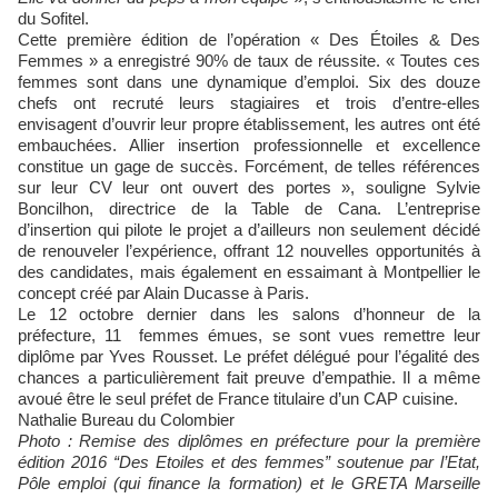
du Sofitel.
Cette première édition de l’opération « Des Étoiles & Des
Femmes » a enregistré 90% de taux de réussite. « Toutes ces
femmes sont dans une dynamique d’emploi. Six des douze
chefs ont recruté leurs stagiaires et trois d’entre-elles
envisagent d’ouvrir leur propre établissement, les autres ont été
embauchées. Allier insertion professionnelle et excellence
constitue un gage de succès. Forcément, de telles références
sur leur CV leur ont ouvert des portes », souligne Sylvie
Boncilhon, directrice de la Table de Cana. L’entreprise
d’insertion qui pilote le projet a d’ailleurs non seulement décidé
de renouveler l’expérience, offrant 12 nouvelles opportunités à
des candidates, mais également en essaimant à Montpellier le
concept créé par Alain Ducasse à Paris.
Le 12 octobre dernier dans les salons d’honneur de la
préfecture, 11 femmes émues, se sont vues remettre leur
diplôme par Yves Rousset. Le préfet délégué pour l’égalité des
chances a particulièrement fait preuve d’empathie. Il a même
avoué être le seul préfet de France titulaire d’un CAP cuisine.
Nathalie Bureau du Colombier
Photo : Remise des diplômes en préfecture pour la première
édition 2016 “Des Etoiles et des femmes” soutenue par l’Etat,
Pôle emploi (qui finance la formation) et le GRETA Marseille