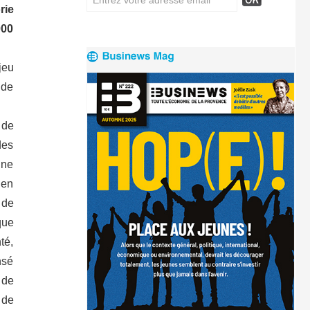
rie
000
jeu
 de
 de
des
une
 en
 de
que
té,
nsé
 de
 de