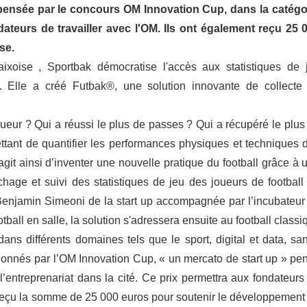
mpensée par le concours OM Innovation Cup, dans la catégo
ateurs de travailler avec l'OM. Ils ont également reçu 25 
se.
ixoise , Sportbak démocratise l'accès aux statistiques de 
s. Elle a créé Futbak®, une solution innovante de collecte
joueur ? Qui a réussi le plus de passes ? Qui a récupéré le plus
ttant de quantifier les performances physiques et techniques 
s’agit ainsi d’inventer une nouvelle pratique du football grâce à 
ichage et suivi des statistiques de jeu des joueurs de football
Benjamin Simeoni de la start up accompagnée par l’incubateur
ball en salle, la solution s'adressera ensuite au football classi
dans différents domaines tels que le sport, digital et data, san
ectionnés par l’OM Innovation Cup, « un mercato de start up » pe
l’entreprenariat dans la cité. Ce prix permettra aux fondateurs
t reçu la somme de 25 000 euros pour soutenir le développement