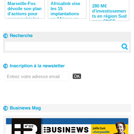
Marseille-Fos
Africalink vise
280 M€
dévoile son plan
les 15
d’investissemen
d’actions pour
implantations
ts en région Sud
reconquérir les
en Afrique en
pour SNCF
clients
2020
Réseau en 2020