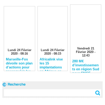
Vendredi 21
Lundi 24 Février
Lundi 24 Février
Février 2020 -
2020 - 08:16
2020 - 08:15
12:43
Marseille-Fos
Africalink vise
280 M€
dévoile son plan
les 15
d’investissemen
d’actions pour
implantations
ts en région Sud
reconquérir les
en Afrique en
pour SNCF
clients
2020
Réseau en 2020