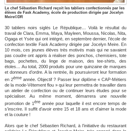
Le chef Sébastien Richard reçoit les tabliers confectionnés par les
élèves de Fask Academy, école de production dirigée par Jocelyn
Meire©DR
30 tabliers noirs siglés Le République… Voilà le résultat du
travail de Clara, Emma, Maya, Mayleen, Moussa, Nicolas, Nita,
Ogaga et Ysée qui ont intégré, en septembre dernier, l’école de
confection textile Fask Academy dirigée par Jocelyn Meire. En
10 mois, ces jeunes élèves très motivés mais qui ne savaient
pas coudre ont appris à réaliser des ponchos, chemisiers, tote
bags, pochettes, du linge de maison, des tee-shirts, des
étoles… Au total, 2000 produits pour une quinzaine de marques
et donneurs d’ordre. A la rentrée, ils poursuivront leur formation
ème
en 2
année. Objectif ? Passer leur diplôme « CAP-Métiers
de la mode-Vêtement flou » qui leur permettra de travailler dans
un atelier de confection ou de continuer leurs études pour se
spécialiser. Au même moment, démarrera une nouvelle
ère
promotion de 1
année pour laquelle il est encore temps de
s’inscrire. Il suffit d’avoir entre 15 et 18 ans et d’aimer la mode
et la couture !
Alors que le chef Sébastien Richard, à l’initiative du restaurant