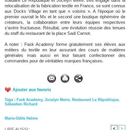
solidaire Le République et Jocelyn Meire, très engagé dans la
relocalisation de la fabrication textile en France, se sont connus
aux Docks Village en tant que « voisins ». A l’époque où le
premier ouvrait le Mx et le second une boutique éphémère de
créateurs, la collaboration entre leurs équipes respectives
s’avère fructueuse. Résultat, une évolution réussie des tenues
du staff du restaurant de la place Sadi Carnot.
A noter : Fask Academy forme gratuitement ses élèves aux
métiers du textile en leur assurant des cours de matières
générales mais aussi en leur faisant confectionner des
commandes pour de véritables marques françaises.
Ajouter aux favoris
Tags
:
Fask Academy
,
Jocelyn Meire
,
Restaurant Le République
,
Sébastien Richard
Marie-Odile Helme
<
>
LIRE AUSSI :