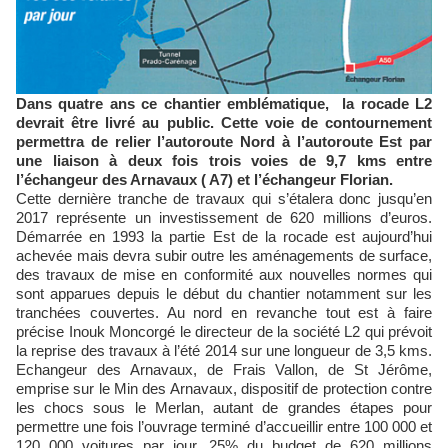
Dans quatre ans ce chantier emblématique, la rocade L2
devrait être livré au public. Cette voie de contournement
permettra de relier l’autoroute Nord à l’autoroute Est par
une liaison à deux fois trois voies de 9,7 kms entre
l’échangeur des Arnavaux ( A7) et l’échangeur Florian.
Cette dernière tranche de travaux qui s’étalera donc jusqu’en
2017 représente un investissement de 620 millions d’euros.
Démarrée en 1993 la partie Est de la rocade est aujourd’hui
achevée mais devra subir outre les aménagements de surface,
des travaux de mise en conformité aux nouvelles normes qui
sont apparues depuis le début du chantier notamment sur les
tranchées couvertes. Au nord en revanche tout est à faire
précise Inouk Moncorgé le directeur de la société L2 qui prévoit
la reprise des travaux à l’été 2014 sur une longueur de 3,5 kms.
Echangeur des Arnavaux, de Frais Vallon, de St Jérôme,
emprise sur le Min des Arnavaux, dispositif de protection contre
les chocs sous le Merlan, autant de grandes étapes pour
permettre une fois l’ouvrage terminé d’accueillir entre 100 000 et
120 000 voitures par jour. 25% du budget de 620 millions