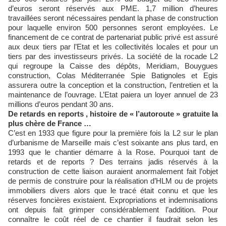
d’euros seront réservés aux PME. 1,7 million d’heures
travaillées seront nécessaires pendant la phase de construction
pour laquelle environ 500 personnes seront employées. Le
financement de ce contrat de partenariat public privé est assuré
aux deux tiers par l’Etat et les collectivités locales et pour un
tiers par des investisseurs privés. La société de la rocade L2
qui regroupe la Caisse des dépôts, Meridiam, Bouygues
construction, Colas Méditerranée Spie Batignoles et Egis
assurera outre la conception et la construction, l’entretien et la
maintenance de l’ouvrage. L’Etat paiera un loyer annuel de 23
millions d’euros pendant 30 ans.
De retards en reports , histoire de « l’autoroute » gratuite la
plus chère de France …
C’est en 1933 que figure pour la première fois la L2 sur le plan
d’urbanisme de Marseille mais c’est soixante ans plus tard, en
1993 que le chantier démarre à la Rose. Pourquoi tant de
retards et de reports ? Des terrains jadis réservés à la
construction de cette liaison auraient anormalement fait l’objet
de permis de construire pour la réalisation d’HLM ou de projets
immobiliers divers alors que le tracé était connu et que les
réserves foncières existaient. Expropriations et indemnisations
ont depuis fait grimper considérablement l’addition. Pour
connaître le coût réel de ce chantier il faudrait selon les