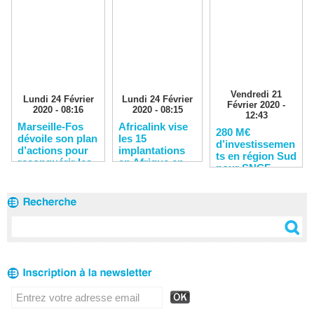
Vendredi 21
Lundi 24 Février
Lundi 24 Février
Février 2020 -
2020 - 08:16
2020 - 08:15
12:43
Marseille-Fos
Africalink vise
280 M€
dévoile son plan
les 15
d’investissemen
d’actions pour
implantations
ts en région Sud
reconquérir les
en Afrique en
pour SNCF
clients
2020
Réseau en 2020