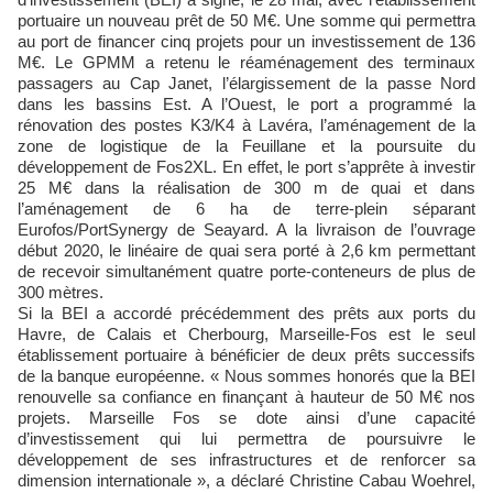
portuaire un nouveau prêt de 50 M€. Une somme qui permettra
au port de financer cinq projets pour un investissement de 136
M€. Le GPMM a retenu le réaménagement des terminaux
passagers au Cap Janet, l’élargissement de la passe Nord
dans les bassins Est. A l’Ouest, le port a programmé la
rénovation des postes K3/K4 à Lavéra, l’aménagement de la
zone de logistique de la Feuillane et la poursuite du
développement de Fos2XL. En effet, le port s’apprête à investir
25 M€ dans la réalisation de 300 m de quai et dans
l’aménagement de 6 ha de terre-plein séparant
Eurofos/PortSynergy de Seayard. A la livraison de l’ouvrage
début 2020, le linéaire de quai sera porté à 2,6 km permettant
de recevoir simultanément quatre porte-conteneurs de plus de
300 mètres.
Si la BEI a accordé précédemment des prêts aux ports du
Havre, de Calais et Cherbourg, Marseille-Fos est le seul
établissement portuaire à bénéficier de deux prêts successifs
de la banque européenne. « Nous sommes honorés que la BEI
renouvelle sa confiance en finançant à hauteur de 50 M€ nos
projets. Marseille Fos se dote ainsi d’une capacité
d’investissement qui lui permettra de poursuivre le
développement de ses infrastructures et de renforcer sa
dimension internationale », a déclaré Christine Cabau Woehrel,