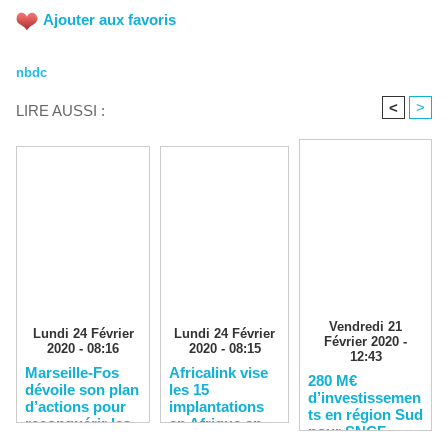
Ajouter aux favoris
nbdc
<
>
LIRE AUSSI :
Vendredi 21
Lundi 24 Février
Lundi 24 Février
Février 2020 -
2020 - 08:16
2020 - 08:15
12:43
Marseille-Fos
Africalink vise
280 M€
dévoile son plan
les 15
d’investissemen
d’actions pour
implantations
ts en région Sud
reconquérir les
en Afrique en
pour SNCF
clients
2020