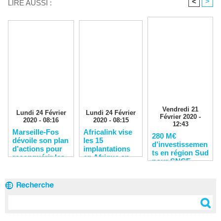
<
>
LIRE AUSSI :
Vendredi 21
Lundi 24 Février
Lundi 24 Février
Février 2020 -
2020 - 08:16
2020 - 08:15
12:43
Marseille-Fos
Africalink vise
280 M€
dévoile son plan
les 15
d’investissemen
d’actions pour
implantations
ts en région Sud
reconquérir les
en Afrique en
pour SNCF
clients
2020
Réseau en 2020