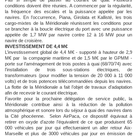
conditions doivent être réunies. A commencer par la régularité,
la fréquence des escales et la puissance appelée par les
navires. En l’occurrence, Piana, Girolata et Kallisté, les trois
cargo-mixtes de la Méridionale réunissent les conditions pour
se brancher à la boucle électrique du port avec une puissance
appelée de 1,7 MW par navire contre 12 à 16 MW pour un
navire de croisière.
INVESTISSEMENT DE 4,4 M€
L’investissement global de 4,4 M€ - supporté à hauteur de 2,9
M€ par la compagnie maritime et de 1,5 M€ par le GPMM -
porte sur l’aménagement de trois postes à quai (68/70/74) avec
l’installation de trois sous-stations électriques, de
transformateurs (pour modifier la tension de 20 000 à 11 000
volts) et de trois potences télécommandées depuis les navires.
La flotte de la Méridionale a fait l’objet de travaux d’adaptation
afin de recevoir le courant électrique.
Favorite pour la prochaine délégation de service public, la
Méridionale contribue ainsi à la réduction de la pollution
atmosphérique et sonore lors du séjour à quai des navires dans
la Cité phocéenne. Selon AirPaca, ce dispositif équivaut à
retirer en oxyde d’azote l’équivalent de ce que produisent 65
000 véhicules par jour qui effectueraient un aller retour Aix-
Marseille et plus de 3000 véhicules par jour en émission de