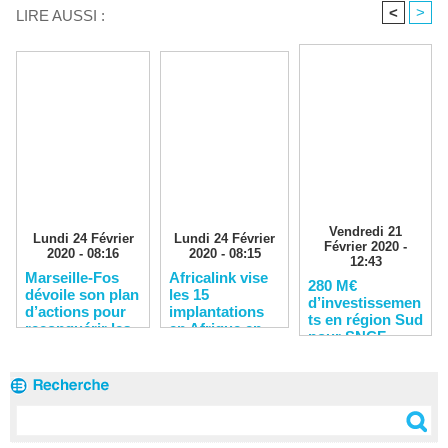
<
>
LIRE AUSSI :
Vendredi 21
Lundi 24 Février
Lundi 24 Février
Février 2020 -
2020 - 08:16
2020 - 08:15
12:43
Marseille-Fos
Africalink vise
280 M€
dévoile son plan
les 15
d’investissemen
d’actions pour
implantations
ts en région Sud
reconquérir les
en Afrique en
pour SNCF
clients
2020
Réseau en 2020