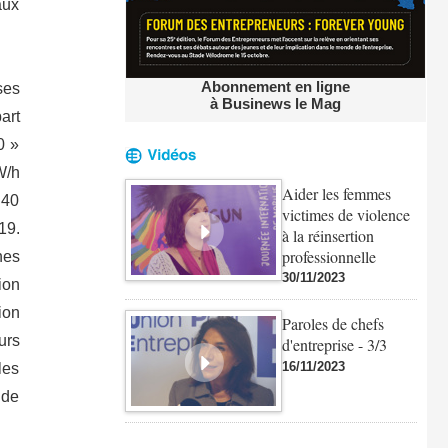
aux
Abonnement en ligne
ses
à Businews le Mag
art
0 »
W/h
Aider les femmes
 40
victimes de violence
19.
à la réinsertion
professionnelle
nes
30/11/2023
ion
ion
Paroles de chefs
urs
d'entreprise - 3/3
16/11/2023
les
 de