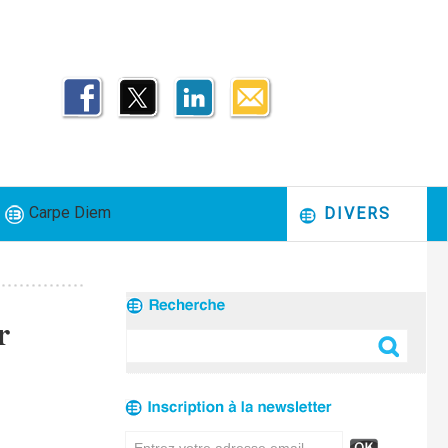
Carpe Diem
DIVERS
r