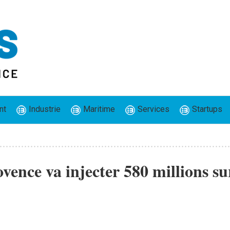
nt
Industrie
Maritime
Services
Startups
vence va injecter 580 millions su