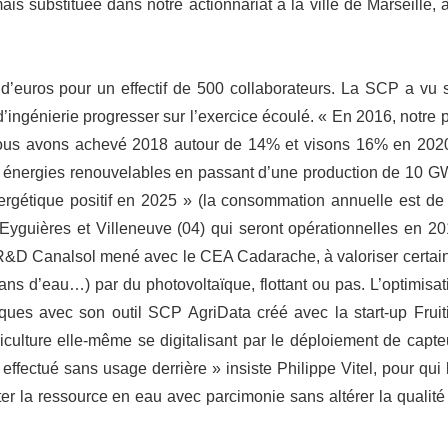
is substituée dans notre actionnariat à la ville de Marseille, 
ns d’euros pour un effectif de 500 collaborateurs. La SCP a vu 
 d’ingénierie progresser sur l’exercice écoulé. « En 2016, notre p
s, nous avons achevé 2018 autour de 14% et visons 16% en 202
les énergies renouvelables en passant d’une production de 10 G
rgétique positif en 2025 » (la consommation annuelle est de
Eyguières et Villeneuve (04) qui seront opérationnelles en 20
 R&D Canalsol mené avec le CEA Cadarache, à valoriser certai
lans d’eau…) par du photovoltaïque, flottant ou pas. L’optimisat
ques avec son outil SCP AgriData créé avec la start-up Fruit
griculture elle-même se digitalisant par le déploiement de capte
effectué sans usage derrière » insiste Philippe Vitel, pour qui 
iter la ressource en eau avec parcimonie sans altérer la qualité