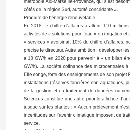
métropole Aix-Marseille-Provence, qui s’est désorma
côtés de la région Sud, autorité concédante ».
Produire de l’énergie renouvelable
En 2018, le chiffre d’affaires a atteint 110 millio
activités de « solutions pour l’eau » en irrigation et
« services » avoisinait 10% du chiffre d’affaire
précise le directeur. Autre ambition : développer 
à 18 GW/h en 2020 pour parvenir à « un bilan éne
GW/h). La société cofinance des microcentrales à 
Elle songe, forte des enseignements de son projet
installations (réserves foncières non aquatiques, p
de la gestion et du traitement de données numéri
Sciences constitue une autre priorité affichée, l’a
jusque sur les plantes : « Aucun prélèvement n’est 
incertitudes sur l’avenir climatique imposent de tra
service.