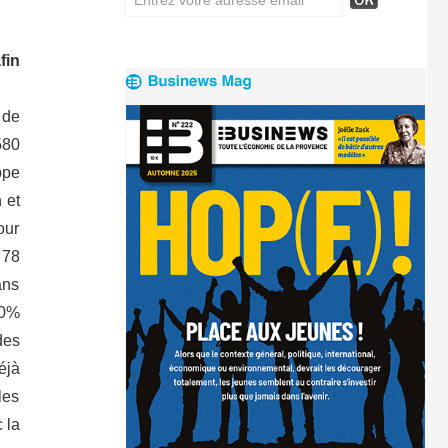
fin
 de
580
ppe
 et
our
 78
ans
70%
des
éjà
les
 la