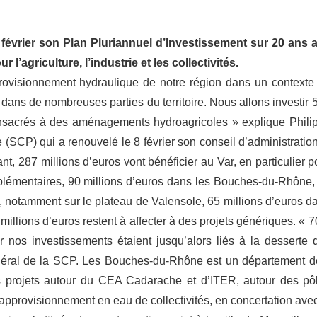
février son Plan Pluriannuel d’Investissement sur 20 ans a
agriculture, l’industrie et les collectivités.
provisionnement hydraulique de notre région dans un contexte
 dans de nombreuses parties du territoire. Nous allons investir 
onsacrés à des aménagements hydroagricoles » explique Phili
 (SCP) qui a renouvelé le 8 février son conseil d’administration
nt, 287 millions d’euros vont bénéficier au Var, en particulier p
upplémentaires, 90 millions d’euros dans les Bouches-du-Rhône,
 notamment sur le plateau de Valensole, 65 millions d’euros d
millions d’euros restent à affecter à des projets génériques. « 
r nos investissements étaient jusqu’alors liés à la desserte 
général de la SCP. Les Bouches-du-Rhône est un département d
s projets autour du CEA Cadarache et d’ITER, autour des pô
l’approvisionnement en eau de collectivités, en concertation avec