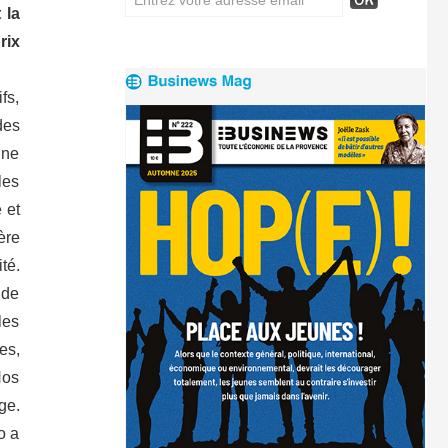
 la
rix
fs,
des
ine
les
 et
ère
té.
 de
les
es,
Nos
ge.
o a