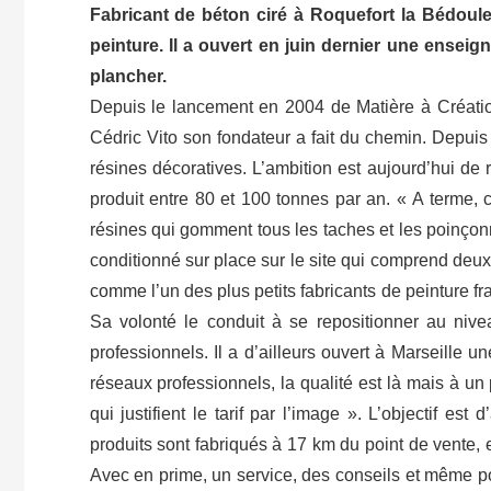
Fabricant de béton ciré à Roquefort la Bédoule,
peinture. Il a ouvert en juin dernier une enseign
plancher.
Depuis le lancement en 2004 de Matière à Créatio
Cédric Vito son fondateur a fait du chemin. Depuis 2
résines décoratives. L’ambition est aujourd’hui de r
produit entre 80 et 100 tonnes par an. « A terme,
résines qui gomment tous les taches et les poinçonn
conditionné sur place sur le site qui comprend deu
comme l’un des plus petits fabricants de peinture fra
Sa volonté le conduit à se repositionner au nivea
professionnels. Il a d’ailleurs ouvert à Marseille
réseaux professionnels, la qualité est là mais à u
qui justifient le tarif par l’image ». L’objectif est 
produits sont fabriqués à 17 km du point de vente
Avec en prime, un service, des conseils et même po