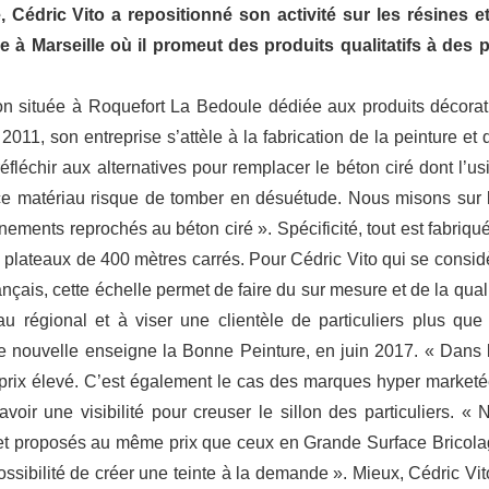
 Cédric Vito a repositionné son activité sur les résines et
e à Marseille où il promeut des produits qualitatifs à des p
n située à Roquefort La Bedoule dédiée aux produits décorati
011, son entreprise s’attèle à la fabrication de la peinture et 
éfléchir aux alternatives pour remplacer le béton ciré dont l’us
 ce matériau risque de tomber en désuétude. Nous misons sur 
ements reprochés au béton ciré ». Spécificité, tout est fabriqué
x plateaux de 400 mètres carrés. Pour Cédric Vito qui se consid
nçais, cette échelle permet de faire du sur mesure et de la quali
u régional et à viser une clientèle de particuliers plus que
 une nouvelle enseigne la Bonne Peinture, en juin 2017. « Dans 
n prix élevé. C’est également le cas des marques hyper marketé
d’avoir une visibilité pour creuser le sillon des particuliers. « 
, et proposés au même prix que ceux en Grande Surface Bricola
ssibilité de créer une teinte à la demande ». Mieux, Cédric Vit