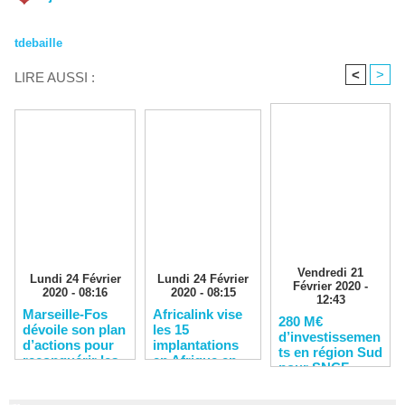
tdebaille
<
>
LIRE AUSSI :
Vendredi 21
Lundi 24 Février
Lundi 24 Février
Février 2020 -
2020 - 08:16
2020 - 08:15
12:43
Marseille-Fos
Africalink vise
280 M€
dévoile son plan
les 15
d’investissemen
d’actions pour
implantations
ts en région Sud
reconquérir les
en Afrique en
pour SNCF
clients
2020
Réseau en 2020