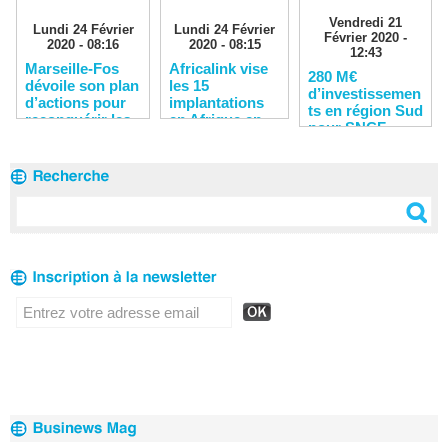
Vendredi 21
Lundi 24 Février
Lundi 24 Février
Février 2020 -
2020 - 08:16
2020 - 08:15
12:43
Marseille-Fos
Africalink vise
280 M€
dévoile son plan
les 15
d’investissemen
d’actions pour
implantations
ts en région Sud
reconquérir les
en Afrique en
pour SNCF
clients
2020
Réseau en 2020