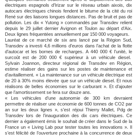
électriques espagnols d’Irizar sur le réseau urbain aixois, dix
autocars électriques chinois fendent le bitume de la cité du roi
René sur des liaisons longues distances. Pas de bruit et pas de
pollution. Les dix « Yutong » commandés par Transdev relient
depuis le 29 juillet dernier Avignon et Toulon au départ d’Aix.
Deux lignes fréquentées annuellement par 150 000 voyageurs.
Lauréat de ce marché de six ans lancé par la Région Sud,
Transdev a investi 4,6 millions d’euros dans l’achat de la flotte
d’autocar et les bornes de recharges. A 440 000 € l’unité, le
surcoût est de 200 000 € supérieur à un véhicule diesel.
Sylvain Joannon, directeur régional de Transdev en Région,
estime réaliser des gains sur les postes de maintenance et
d’avitaillement. « La maintenance sur un véhicule électrique est
de 20 à 30% moins élevée que sur un véhicule diesel. Et nous
réalisons de belles économies sur le carburant ». Et d’ajouter
que l’amortissement se fera sur douze ans.
« Les véhicules d’une autonomie de 300 km devraient
permettre de réaliser une économie de 600 tonnes de CO2 par
an sur les deux lignes », s’est réjoui Thierry Mallet, Pdg de
Transdev lors de l’inauguration des dix cars électriques. Ce
dernier a également émis le souhait de créer dans le Sud de la
France un « Living Lab pour tester toutes les innovations ». Il
s’est félicité de l’ouverture prochaine à la concurrence de deux