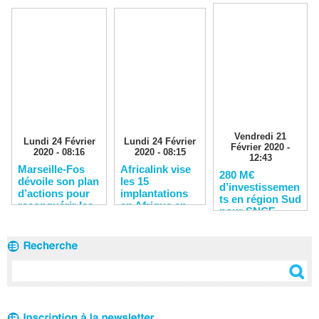
Vendredi 21
Lundi 24 Février
Lundi 24 Février
Février 2020 -
2020 - 08:16
2020 - 08:15
12:43
Marseille-Fos
Africalink vise
280 M€
dévoile son plan
les 15
d’investissemen
d’actions pour
implantations
ts en région Sud
reconquérir les
en Afrique en
pour SNCF
clients
2020
Réseau en 2020