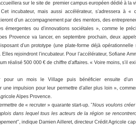
accueillera sur le site de premier campus européen dédié à la vi
. Cet incubateur, mais aussi accélérateur, s'adressera à « 
icieront d'un accompagnement par des mentors, des entreprene
ies émergentes ou d'innovations sociétales », comme le préc
pes Provence va lancer, en septembre prochain, deux appel
isposant d'un prototype (une plate-forme déjà opérationnelle 
 Elles rejoindront l'incubateur. Pour l'accélérateur, Sofiane Am
 réalisé 500 000 € de chiffre d'affaires. « Voire moins, s'il exi
er pour un mois le Village puis bénéficier ensuite d'un
une impulsion pour leur permettre d'aller plus loin », comme
 Agricole Alpes Provence.
mettre de « recruter » quarante start-up. "
Nous voulons créer
lois dans lequel tous les acteurs de la région se rencontrero
oppement
", indique Damien Ailleret, directeur Crédit Agricole capi