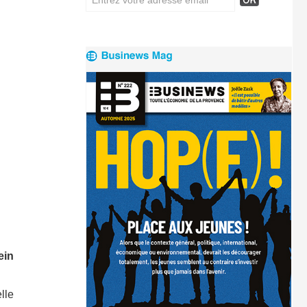
ein
lle