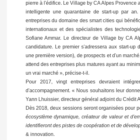
pierre à l'édifice. Le Village by CA Alpes Provence 
intelligente une quarantaine de start-up par an
entreprises du domaine des smart cities qui bénéf
internationaux et des spécialistes des technolog
Sofiane Ammar. Le directeur de Village by CA Al
candidature. Le premier s'adressera aux start-up d
une première version), de prospects et d'un marché.
attend des entreprises plus matures ayant au minimum
un vrai marché », précise-t-il.
Pour 2017, vingt entreprises devraient intégr
d'accompagnement. « Nous souhaitons leur donner 
Yann Lhuissier, directeur général adjoint du Crédit
Dès 2018, deux sessions seront organisées pour per
écosystème dynamique, créateur de valeur et d'emp
identifieront des pistes de coopération et de dével
& innovation.