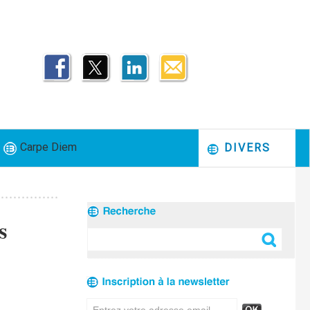
Carpe Diem
DIVERS
s