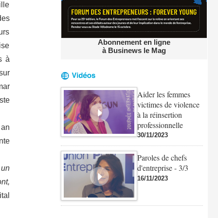
lle
des
urs
Abonnement en ligne
ise
à Businews le Mag
s à
sur
mar
Aider les femmes
ste
victimes de violence
à la réinsertion
professionnelle
 an
30/11/2023
nte
Paroles de chefs
d'entreprise - 3/3
 un
16/11/2023
nt,
tal