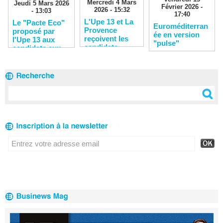
Mercredi 4 Mars
Jeudi 5 Mars 2026
Février 2026 -
2026 - 15:32
- 13:03
17:40
L'Upe 13 et La
Le "Pacte Eco"
Euroméditerran
Provence
proposé par
ée en version
reçoivent les
l'Upe 13 aux
"pulse"
candidats
candidats aux
municipales