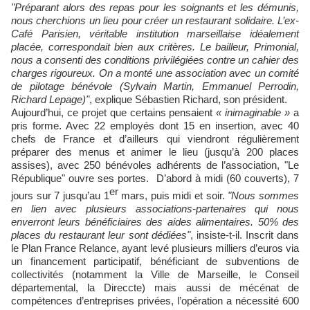
"Préparant alors des repas pour les soignants et les démunis,
nous cherchions un lieu pour créer un restaurant solidaire. L’ex-
Café Parisien, véritable institution marseillaise idéalement
placée, correspondait bien aux critères. Le bailleur, Primonial,
nous a consenti des conditions privilégiées contre un cahier des
charges rigoureux. On a monté une association avec un comité
de pilotage bénévole (Sylvain Martin, Emmanuel Perrodin,
Richard Lepage)"
, explique Sébastien Richard, son président.
Aujourd’hui, ce projet que certains pensaient
« inimaginable »
a
pris forme. Avec 22 employés dont 15 en insertion, avec 40
chefs de France et d’ailleurs qui viendront régulièrement
préparer des menus et animer le lieu (jusqu’à 200 places
assises), avec 250 bénévoles adhérents de l’association, "Le
République" ouvre ses portes. D’abord à midi (60 couverts), 7
er
jours sur 7 jusqu’au 1
mars, puis midi et soir.
"Nous sommes
en lien avec plusieurs associations-partenaires qui nous
enverront leurs bénéficiaires des aides alimentaires. 50% des
places du restaurant leur sont dédiées"
, insiste-t-il. Inscrit dans
le Plan France Relance, ayant levé plusieurs milliers d’euros via
un financement participatif, bénéficiant de subventions de
collectivités (notamment la Ville de Marseille, le Conseil
départemental, la Direccte) mais aussi de mécénat de
compétences d’entreprises privées, l’opération a nécessité 600