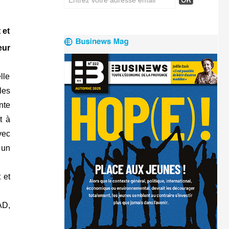
 et
eur
lle
les
nte
t à
vec
 un
 et
AD,