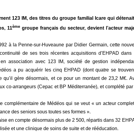
ment 123 IM, des titres du groupe familial Icare qui détenait
ème
os, 11
groupe français du secteur, devient l’acteur maj
 1992 à la Penne-sur-Huveaune par Didier Germain, cette nouve
 continuité de ses trois récentes acquisitions d’EHPAD dans 
 en association avec 123 IM, société de gestion indépenda
Médéos a pu acquérir les cinq EHPAD (dont quatre se trouven
re qu’il gère désormais, et ce pour un montant de 23,2 M€. A
ux co-arrangeurs (Cepac et BP Méditerranée), et complété par
que complémentaire de Médéos qui se veut « un acteur complet
dance des seniors sous toutes ses formes ».
llaise en compte désormais plus de 2 500, répartis dans 32 EHP
isée et une clinique de soins de suite et de rééducation.