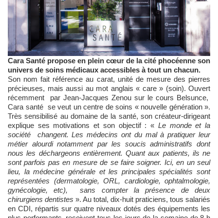
Cara Santé propose en plein cœur de la cité phocéenne son
univers de soins médicaux accessibles à tout un chacun.
Son nom fait référence au carat, unité de mesure des pierres
précieuses, mais aussi au mot anglais « care » (soin). Ouvert
récemment par Jean-Jacques Zenou sur le cours Belsunce,
Cara santé se veut un centre de soins « nouvelle génération ».
Très sensibilisé au domaine de la santé, son créateur-dirigeant
explique ses motivations et son objectif : «
Le monde et la
société changent. Les médecins ont du mal à pratiquer leur
métier alourdi notamment par les soucis administratifs dont
nous les déchargeons entièrement. Quant aux patients, ils ne
sont parfois pas en mesure de se faire soigner. Ici, en un seul
lieu, la médecine générale et les principales spécialités sont
représentées (dermatologie, ORL, cardiologie, ophtalmologie,
gynécologie, etc), sans compter la présence de deux
chirurgiens dentistes
». Au total, dix-huit praticiens, tous salariés
en CDI, répartis sur quatre niveaux dotés des équipements les
plus performants, reçoivent tous les jours de la semaine de 8 h