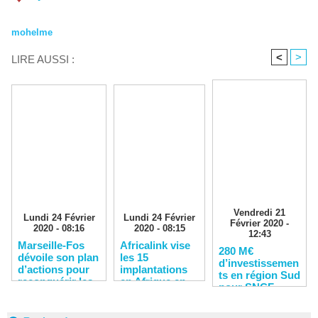
mohelme
<
>
LIRE AUSSI :
Vendredi 21
Lundi 24 Février
Lundi 24 Février
Février 2020 -
2020 - 08:16
2020 - 08:15
12:43
Marseille-Fos
Africalink vise
280 M€
dévoile son plan
les 15
d’investissemen
d’actions pour
implantations
ts en région Sud
reconquérir les
en Afrique en
pour SNCF
clients
2020
Réseau en 2020