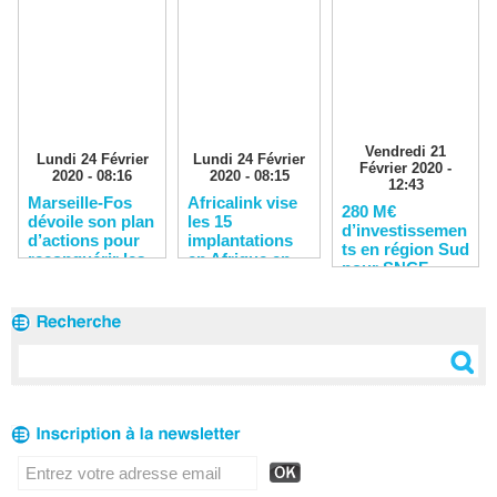
Vendredi 21
Lundi 24 Février
Lundi 24 Février
Février 2020 -
2020 - 08:16
2020 - 08:15
12:43
Marseille-Fos
Africalink vise
280 M€
dévoile son plan
les 15
d’investissemen
d’actions pour
implantations
ts en région Sud
reconquérir les
en Afrique en
pour SNCF
clients
2020
Réseau en 2020