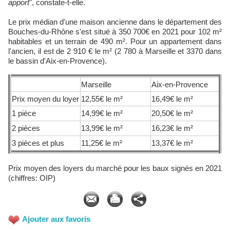
apport
", constate-t-elle.
Le prix médian d'une maison ancienne dans le département des
Bouches-du-Rhône s'est situé à 350 700€ en 2021 pour 102 m²
habitables et un terrain de 490 m². Pour un appartement dans
l'ancien, il est de 2 910 € le m² (2 780 à Marseille et 3370 dans
le bassin d'Aix-en-Provence).
Marseille
Aix-en-Provence
Prix moyen du loyer
12,55€ le m²
16,49€ le m²
1 pièce
14,99€ le m²
20,50€ le m²
2 pièces
13,99€ le m²
16,23€ le m²
3 pièces et plus
11,25€ le m²
13,37€ le m²
Prix moyen des loyers du marché pour les baux signés en 2021
(chiffres: OIP)
Ajouter aux favoris