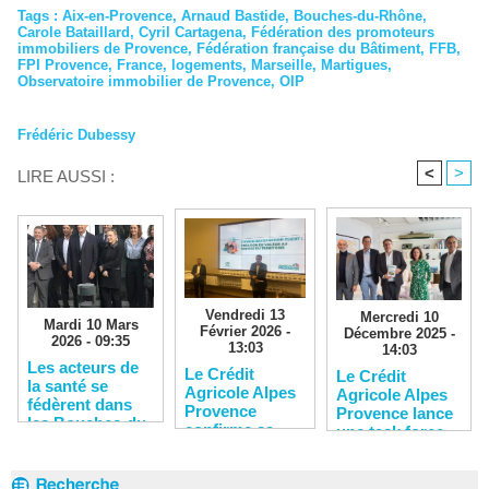
Tags
:
Aix-en-Provence
,
Arnaud Bastide
,
Bouches-du-Rhône
,
Carole Bataillard
,
Cyril Cartagena
,
Fédération des promoteurs
immobiliers de Provence
,
Fédération française du Bâtiment
,
FFB
,
FPI Provence
,
France
,
logements
,
Marseille
,
Martigues
,
Observatoire immobilier de Provence
,
OIP
Frédéric Dubessy
<
>
LIRE AUSSI :
Vendredi 13
Mercredi 10
Mardi 10 Mars
Février 2026 -
Décembre 2025 -
2026 - 09:35
13:03
14:03
Les acteurs de
Le Crédit
Le Crédit
la santé se
Agricole Alpes
Agricole Alpes
fédèrent dans
Provence
Provence lance
les Bouches-du-
confirme sa
une task force
Rhône
solidité
pour soutenir
financière
les entreprises
du territoire