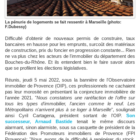
La pénurie de logements se fait ressentir à Marseille (photo:
F.Dubessy)
Difficulté d'obtenir de nouveaux permis de construire, taux
bancaires en hausse pour les emprunts, surcoût des matériaux
de construction, prix du foncier en progression constante... Rien
ne va plus chez les acteurs de l'immobilier du département des
Bouches-du-Rhône. Et ils entendent bien le faire savoir alors
que se profilent les élections législatives.
Réunis, jeudi 5 mai 2022, sous la bannière de l'Observatoire
immobilier de Provence (OIP), ces professionnels ne cachaient
pas leur morosité en présentant la conjoncture immobilière de
l'année 2021. "
Nous constatons une raréfaction de l'offre sur
tous les types d'immobilier, l'ancien comme le neuf. Les
Métropolitains n'arrivent plus à se loger à Marseille
", soulignait
ainsi Cyril Cartagena, président sortant de l'OIP.
Son
successeur, Arnaud Bastide
tenait le même discours
alarmant, sinon alarmiste, sous sa casquette de président de la
Fédération des Promoteurs immobiliers de Provence (FPI
Provence): "
Nous avons de la difficulté à regénérer du stock.