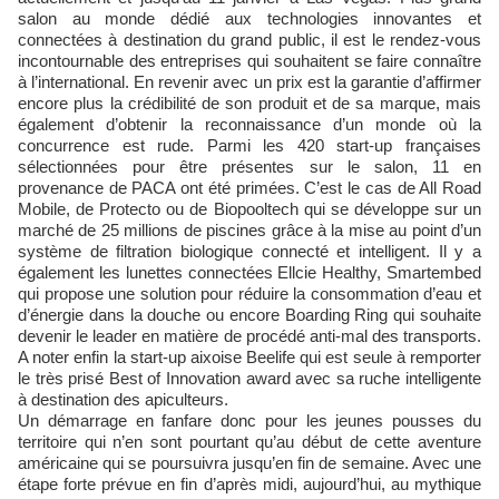
salon au monde dédié aux technologies innovantes et
connectées à destination du grand public, il est le rendez-vous
incontournable des entreprises qui souhaitent se faire connaître
à l’international. En revenir avec un prix est la garantie d’affirmer
encore plus la crédibilité de son produit et de sa marque, mais
également d’obtenir la reconnaissance d’un monde où la
concurrence est rude. Parmi les 420 start-up françaises
sélectionnées pour être présentes sur le salon, 11 en
provenance de PACA ont été primées. C’est le cas de All Road
Mobile, de Protecto ou de Biopooltech qui se développe sur un
marché de 25 millions de piscines grâce à la mise au point d’un
système de filtration biologique connecté et intelligent. Il y a
également les lunettes connectées Ellcie Healthy, Smartembed
qui propose une solution pour réduire la consommation d’eau et
d’énergie dans la douche ou encore Boarding Ring qui souhaite
devenir le leader en matière de procédé anti-mal des transports.
A noter enfin la start-up aixoise Beelife qui est seule à remporter
le très prisé Best of Innovation award avec sa ruche intelligente
à destination des apiculteurs.
Un démarrage en fanfare donc pour les jeunes pousses du
territoire qui n’en sont pourtant qu’au début de cette aventure
américaine qui se poursuivra jusqu’en fin de semaine. Avec une
étape forte prévue en fin d’après midi, aujourd’hui, au mythique