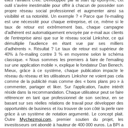
outil s’avère inestimable pour offrir à chacun de posséder son
propre réseau social professionnel et augmenter ainsi sa
visibilité et sa notoriété. Un exemple ? « Parce que l’e-mailing
est une nécessité pour chaque entreprise, et ce, même si le
taux de retour est extrêmement bas, chaque campagne
d’adhérent est automatiquement envoyée par e-mail aux clients
de l’entreprise ainsi que sur le réseau social Linkshor, ce qui
démultiplie l’audience en étant vue par ses milliers
d’adhérents ». Résultat ? Le taux de retour est supérieur de
40% à l’e-mailing contre 3 % en moyenne selon le schéma
classique. « Nous sommes les premiers à faire de l’emailing
sur une application mobile », explique le fondateur Dan Benech.
Mieux, grâce à ce système, chaque publication impacte le
réseau du réseau et les utilisateurs Linkshor ne voient pas cela
comme de la publicité mais comme des « bons plans pro » à
commenter, partager et liker. Sur l’application, l’autre intérêt
réside dans la recommandation. Chaque utilisateur peut se faire
référencer en tant que professionnel de son secteur, en se
basant sur ses réelles relations de travail pour développer des
opportunités de business et /ou trouver de son côté la perle rare
grâce à un système de notation argumenté. Le concept plait.
Outre
Mychezmoi.com
, premier soutien du projet, les
investisseurs ont abondé à hauteur de 400 000 euros. La BPI a