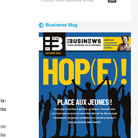
ix-
nts
ise
lle