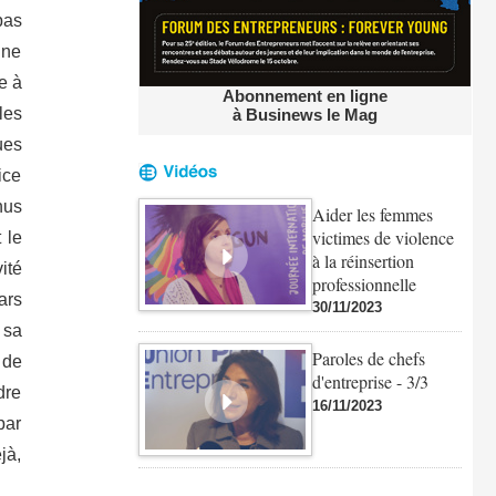
pas
 ne
e à
Abonnement en ligne
les
à Businews le Mag
ues
ice
nus
Aider les femmes
victimes de violence
 le
à la réinsertion
ité
professionnelle
ars
30/11/2023
 sa
Paroles de chefs
 de
d'entreprise - 3/3
dre
16/11/2023
par
jà,