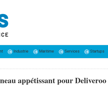
nt
Industrie
Maritime
Services
Startups
éneau appétissant pour Deliveroo