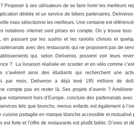
 Proposer à ses utilisateurs de se faire livrer les meilleurs re
plication dédiée et un service de bikers partenaires. Deliveroo
ville mais sélectionne les meilleurs. Une centaine est référencé
s notations internet sont prises en compte. On y trouve tous 
 en passant par les sushis et les raviolis chinois et quelq
s partenariats avec des restaurants qui ne proposent pas de serv
tablissements qui, selon Deliveroo, peuvent voir leurs reve
nce ? La livraison réalisée en scooter et en vélo comme c’est
s s’avèrent ainsi des étudiants qui recherchent une activ
 par mois, Deliveroo a déjà levé 195 millions de doll
ne compte pas en rester là. Ses projets d’avenir ? Améliorer
que notamment hors d’Europe, conclure des partenariats avec
ervices tels que brunchs, menus enfants est également à l’or
e cuisine partagée en marque blanche accessible et mutualisé 
st forte et l’offre de restaurants est plutôt faible. D’ores et dé