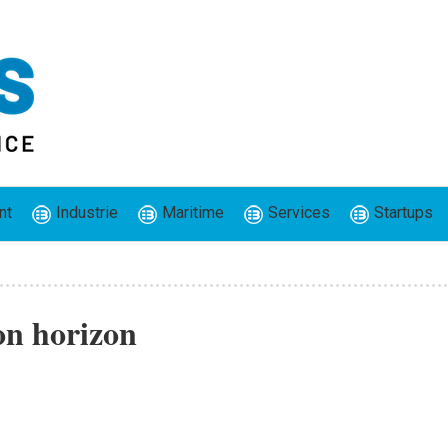
nt
Industrie
Maritime
Services
Startups
n horizon