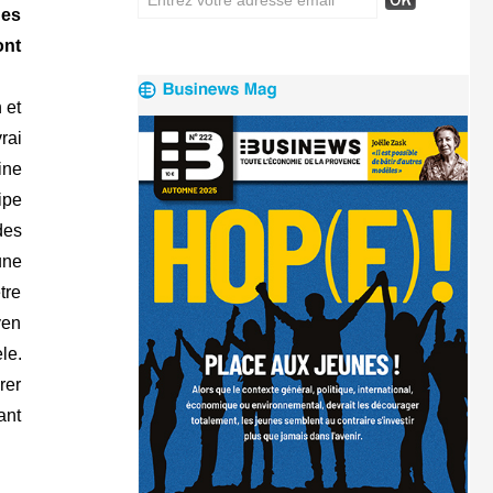
des
ont
 et
rai
ine
ipe
des
une
tre
yen
le.
rer
ant