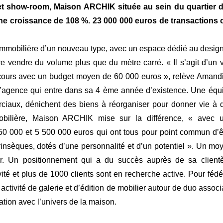
 et show-room, Maison ARCHIK située au sein du quartier 
 une croissance de 108 %. 23 000 000 euros de transactions 
mmobilière d’un nouveau type, avec un espace dédié au design
re vendre du volume plus que du mètre carré. « Il s’agit d’un v
n cours avec un budget moyen de 60 000 euros », relève Amand
l’agence qui entre dans sa 4 ème année d’existence. Une équ
rciaux, dénichent des biens à réorganiser pour donner vie à 
mobilière, Maison ARCHIK mise sur la différence, « avec 
150 000 et 5 500 000 euros qui ont tous pour point commun d’ê
rinsèques, dotés d’une personnalité et d’un potentiel ». Un mo
ier. Un positionnement qui a du succès auprès de sa clientè
ité et plus de 1000 clients sont en recherche active. Pour fédé
vité de galerie et d’édition de mobilier autour de duo associ
ation avec l’univers de la maison.