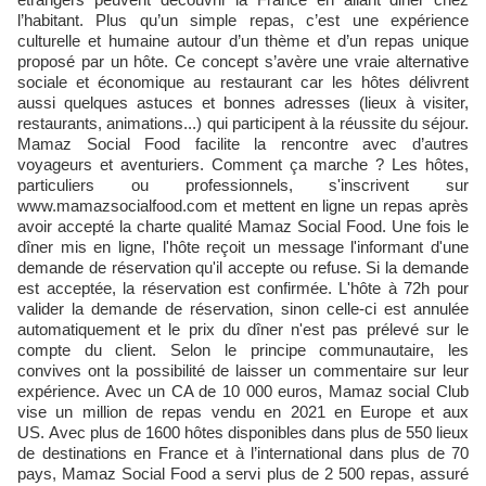
l’habitant. Plus qu’un simple repas, c’est une expérience
culturelle et humaine autour d’un thème et d’un repas unique
proposé par un hôte. Ce concept s’avère une vraie alternative
sociale et économique au restaurant car les hôtes délivrent
aussi quelques astuces et bonnes adresses (lieux à visiter,
restaurants, animations...) qui participent à la réussite du séjour.
Mamaz Social Food facilite la rencontre avec d’autres
voyageurs et aventuriers. Comment ça marche ? Les hôtes,
particuliers ou professionnels, s'inscrivent sur
www.mamazsocialfood.com et mettent en ligne un repas après
avoir accepté la charte qualité Mamaz Social Food. Une fois le
dîner mis en ligne, l'hôte reçoit un message l'informant d'une
demande de réservation qu'il accepte ou refuse. Si la demande
est acceptée, la réservation est confirmée. L'hôte à 72h pour
valider la demande de réservation, sinon celle-ci est annulée
automatiquement et le prix du dîner n'est pas prélevé sur le
compte du client. Selon le principe communautaire, les
convives ont la possibilité de laisser un commentaire sur leur
expérience. Avec un CA de 10 000 euros, Mamaz social Club
vise un million de repas vendu en 2021 en Europe et aux
US. Avec plus de 1600 hôtes disponibles dans plus de 550 lieux
de destinations en France et à l’international dans plus de 70
pays, Mamaz Social Food a servi plus de 2 500 repas, assuré