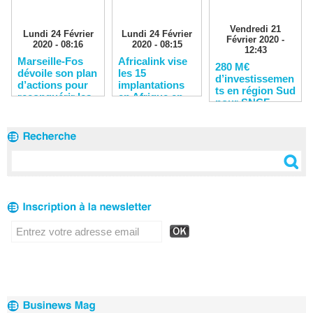
Vendredi 21
Lundi 24 Février
Lundi 24 Février
Février 2020 -
2020 - 08:16
2020 - 08:15
12:43
Marseille-Fos
Africalink vise
280 M€
dévoile son plan
les 15
d’investissemen
d’actions pour
implantations
ts en région Sud
reconquérir les
en Afrique en
pour SNCF
clients
2020
Réseau en 2020