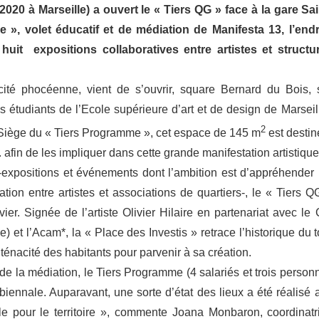
20 à Marseille) a ouvert le « Tiers QG » face à la gare Sai
», volet éducatif et de médiation de Manifesta 13, l’endr
 huit expositions collaboratives entre artistes et structu
té phocéenne, vient de s’ouvrir, square Bernard du Bois, 
 étudiants de l’Ecole supérieure d’art et de design de Marseil
2
 Siège du « Tiers Programme », cet espace de 145 m
est destin
c. afin de les impliquer dans cette grande manifestation artistique
-expositions et événements dont l’ambition est d’appréhender 
tion entre artistes et associations de quartiers-, le « Tiers Q
ier. Signée de l’artiste Olivier Hilaire en partenariat avec le 
 l’Acam*, la « Place des Investis » retrace l’historique du t
énacité des habitants pour parvenir à sa création.
de la médiation, le Tiers Programme (4 salariés et trois person
biennale. Auparavant, une sorte d’état des lieux a été réalisé a
e pour le territoire », commente Joana Monbaron, coordinatr