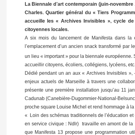
La Biennale d’art contemporain (juin-novembre 20
Charles. Quartier général du « Tiers Programme 
accueille les « Archives Invisibles », cycle de
citoyennes locales.
A six mois du lancement de Manifesta dans la ci
l’emplacement d’un ancien snack transformé par les
un lieu « important » pour la biennale européenne.
accueillir citoyens, écoliers, collégiens, lycéens, et
Dédié pendant un an aux « Archives Invisibles », 
enjeux actuels de Marseille à travers une collabora
présente une première installation jusqu’au 11 janv
Cadunab (Canebière-Dugommier-National-Belsunce) et
proche square Louise Michel et rend hommage à la t
« Loin des schémas traditionnels de l’éducation et 
en service civique : Ndlr) travaille en amont de la 
que Manifesta 13 propose une programmation util