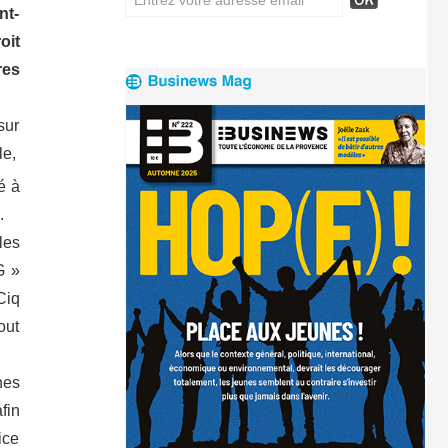
nt-
oit
res
sur
le,
é à
.
les
G »
Ciq
out
nes
fin
ice