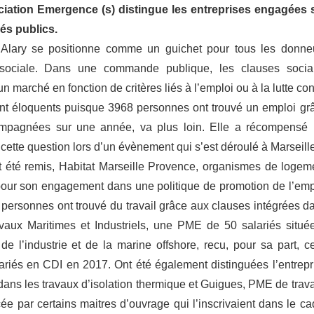
iation Emergence (s) distingue les entreprises engagées 
és publics.
k Alary se positionne comme un guichet pour tous les donne
n sociale. Dans une commande publique, les clauses socia
n marché en fonction de critères liés à l’emploi ou à la lutte co
sont éloquents puisque 3968 personnes ont trouvé un emploi gr
compagnées sur une année, va plus loin. Elle a récompensé 
r cette question lors d’un évènement qui s’est déroulé à Marseille
t été remis, Habitat Marseille Provence, organismes de logem
pour son engagement dans une politique de promotion de l’emp
personnes ont trouvé du travail grâce aux clauses intégrées d
aux Maritimes et Industriels, une PME de 50 salariés située
de l’industrie et de la marine offshore, recu, pour sa part, ce
ariés en CDI en 2017. Ont été également distinguées l’entrepr
dans les travaux d’isolation thermique et Guigues, PME de trav
ée par certains maitres d’ouvrage qui l’inscrivaient dans le ca