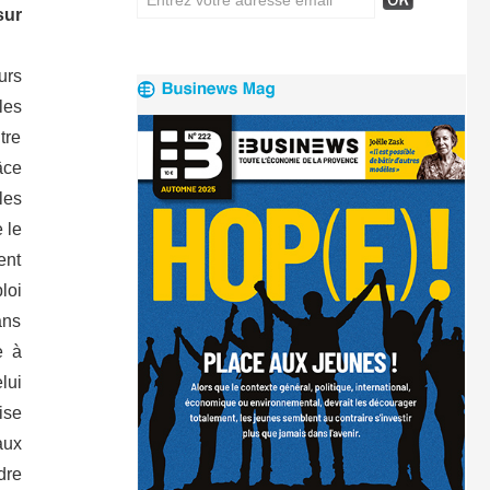
sur
urs
les
ntre
âce
les
 le
ent
loi
ans
 à
lui
ise
aux
dre