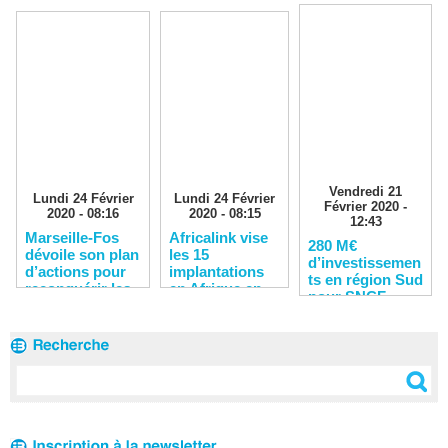
Vendredi 21
Lundi 24 Février
Lundi 24 Février
Février 2020 -
2020 - 08:16
2020 - 08:15
12:43
Marseille-Fos
Africalink vise
280 M€
dévoile son plan
les 15
d’investissemen
d’actions pour
implantations
ts en région Sud
reconquérir les
en Afrique en
pour SNCF
clients
2020
Réseau en 2020