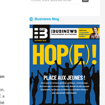
ion
on,
C a
été