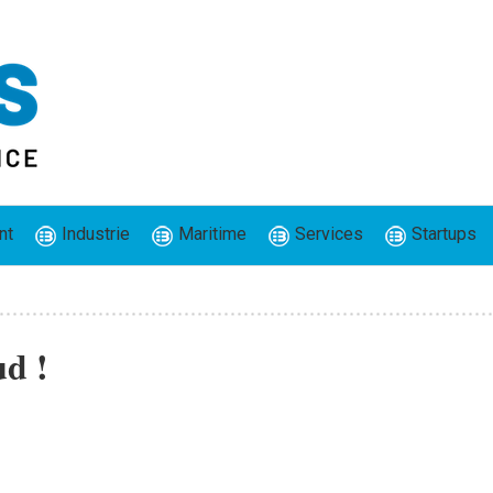
nt
Industrie
Maritime
Services
Startups
ud !