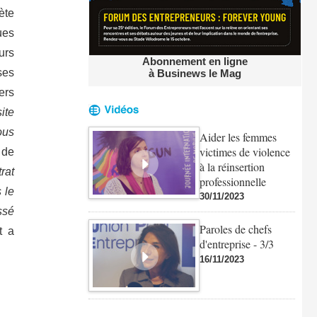
ète
ues
urs
Abonnement en ligne
ses
à Businews le Mag
ers
ite
ous
Aider les femmes
victimes de violence
 de
à la réinsertion
rat
professionnelle
 le
30/11/2023
ssé
Paroles de chefs
t a
d'entreprise - 3/3
16/11/2023