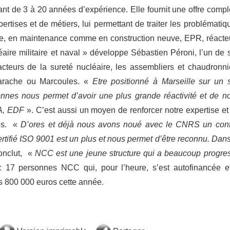
ant de 3 à 20 années d’expérience. Elle fournit une offre compl
ertises et de métiers, lui permettant de traiter les problématiq
aire, en maintenance comme en construction neuve, EPR, réacte
aire militaire et naval » développe Sébastien Péroni, l’un de 
cteurs de la sureté nucléaire, les assembliers et chaudronni
arache ou Marcoules. «
Etre positionné à Marseille sur un s
nnes nous permet d’avoir une plus grande réactivité et de n
EA, EDF
». C’est aussi un moyen de renforcer notre expertise et
es. «
D’ores et déjà nous avons noué avec le CNRS un cont
certifié ISO 9001 est un plus et nous permet d’être reconnu. Dans
conclut, «
NCC est une jeune structure qui a beaucoup progre
c 17 personnes NCC qui, pour l’heure, s’est autofinancée e
s 800 000 euros cette année.