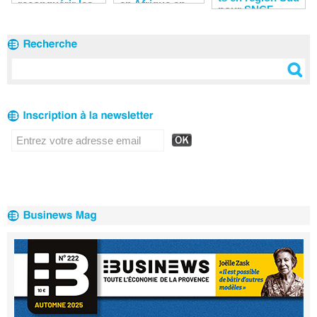
reconquérir les
en Afrique en
pour SNCF
clients
2020
Réseau en 2020