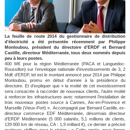
La feuille de route 2014 du gestionnaire de distribution
d’électricité a été présentée récemment par Philippe
Monloubou, président du directoire d’ERDF et Bernard
Castille, directeur Méditerranée, tous deux nommés depuis
peu à leurs postes.
400 M€ pour la région Méditerranée (PACA et Languedoc-
Roussillon) sur l’enveloppe nationale d’investissements de 3, 2
Md€ d’ERDF, tel est le montant annoncé pour 2014 par Philippe
Monloubou, promu en début d’année à la présidence du
directoire. Et d’expliquer que « la moitié de cet investissement
sera consacrée à raccorder de nouveaux clients, l’autre moitié
à renforcer les infrastructures avec notamment l’installation de
trois nouveaux postes source à Cannes, Aix-en-Provence et
Marseille (Vieux-Port) ». Accompagné par Bernard Castille, ex-
directeur commerce EDF Méditerranée, désormais directeur
d’ERDF Méditerranée (5 000 salariés, 5,1 millions de clients,
139 000 km de réseau, CA : 1,9 milliard €), ce dernier a précisé
quelques chiffres pour la région : « Cette année, nous ferons