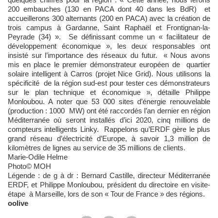
200 embauches (130 en PACA dont 40 dans les BdR) et
accueillerons 300 alternants (200 en PACA) avec la création de
trois campus à Gardanne, Saint Raphaël et Frontignan-la-
Peyrade (34) ». Se définissant comme un « facilitateur de
développement économique », les deux responsables ont
insisté sur l’importance des réseaux du futur. « Nous avons
mis en place le premier démonstrateur européen de quartier
solaire intelligent à Carros (projet Nice Grid). Nous utilisons la
spécificité de la région sud-est pour tester ces démonstrateurs
sur le plan technique et économique », détaille Philippe
Monloubou. A noter que 53 000 sites d’énergie renouvelable
(production : 1000 MW) ont été raccordés l’an dernier en région
Méditerranée où seront installés d’ici 2020, cinq millions de
compteurs intelligents Linky. Rappelons qu’ERDF gère le plus
grand réseau d’électricité d’Europe, à savoir 1,3 million de
kilomètres de lignes au service de 35 millions de clients.
Marie-Odile Helme
Photo© MOH
Légende : de g à dr : Bernard Castille, directeur Méditerranée
ERDF, et Philippe Monloubou, président du directoire en visite-
étape à Marseille, lors de son « Tour de France » des régions.
oolive