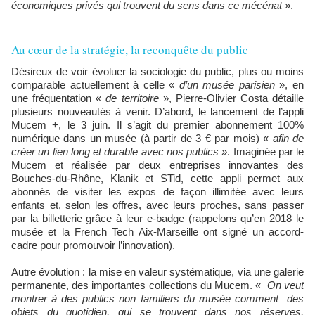
économiques privés qui trouvent du sens dans ce mécénat
».
Au cœur de la stratégie, la reconquête du public
Désireux de voir évoluer la sociologie du public, plus ou moins
comparable actuellement à celle «
d’un musée parisien
», en
une fréquentation «
de territoire
», Pierre-Olivier Costa détaille
plusieurs nouveautés à venir. D’abord, le lancement de l’appli
Mucem +, le 3 juin. Il s’agit du premier abonnement 100%
numérique dans un musée (à partir de 3 € par mois) «
afin de
créer un lien long et durable avec nos publics
». Imaginée par le
Mucem et réalisée par deux entreprises innovantes des
Bouches-du-Rhône, Klanik et STid, cette appli permet aux
abonnés de visiter les expos de façon illimitée avec leurs
enfants et, selon les offres, avec leurs proches, sans passer
par la billetterie grâce à leur e-badge (rappelons qu’en 2018 le
musée et la French Tech Aix-Marseille ont signé un accord-
cadre pour promouvoir l’innovation).
Autre évolution : la mise en valeur systématique, via une galerie
permanente, des importantes collections du Mucem. «
On veut
montrer à des publics non familiers du musée comment des
objets du quotidien, qui se trouvent dans nos réserves,