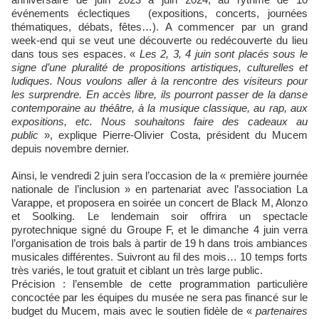
événements éclectiques (expositions, concerts, journées
thématiques, débats, fêtes…). A commencer par un grand
week-end qui se veut une découverte ou redécouverte du lieu
dans tous ses espaces. «
Les 2, 3, 4 juin sont placés sous le
signe d’une pluralité de propositions artistiques, culturelles et
ludiques. Nous voulons aller à la rencontre des visiteurs pour
les surprendre. En accès libre, ils pourront passer de la danse
contemporaine au théâtre, à la musique classique, au rap, aux
expositions, etc. Nous souhaitons faire des cadeaux au
public
», explique Pierre-Olivier Costa, président du Mucem
depuis novembre dernier.
Ainsi, le vendredi 2 juin sera l’occasion de la « première journée
nationale de l’inclusion » en partenariat avec l’association La
Varappe, et proposera en soirée un concert de Black M, Alonzo
et Soolking. Le lendemain soir offrira un spectacle
pyrotechnique signé du Groupe F, et le dimanche 4 juin verra
l’organisation de trois bals à partir de 19 h dans trois ambiances
musicales différentes. Suivront au fil des mois… 10 temps forts
très variés, le tout gratuit et ciblant un très large public.
Précision : l’ensemble de cette programmation particulière
concoctée par les équipes du musée ne sera pas financé sur le
budget du Mucem, mais avec le soutien fidèle de «
partenaires