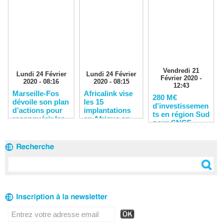
Vendredi 21
Lundi 24 Février
Lundi 24 Février
Février 2020 -
2020 - 08:16
2020 - 08:15
12:43
Marseille-Fos
Africalink vise
280 M€
dévoile son plan
les 15
d’investissemen
d’actions pour
implantations
ts en région Sud
reconquérir les
en Afrique en
pour SNCF
clients
2020
Réseau en 2020