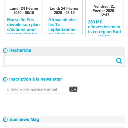
Vendredi 21
Lundi 24 Février
Lundi 24 Février
Février 2020 -
2020 - 08:16
2020 - 08:15
12:43
Marseille-Fos
Africalink vise
280 M€
dévoile son plan
les 15
d’investissemen
d’actions pour
implantations
ts en région Sud
reconquérir les
en Afrique en
pour SNCF
clients
2020
Réseau en 2020