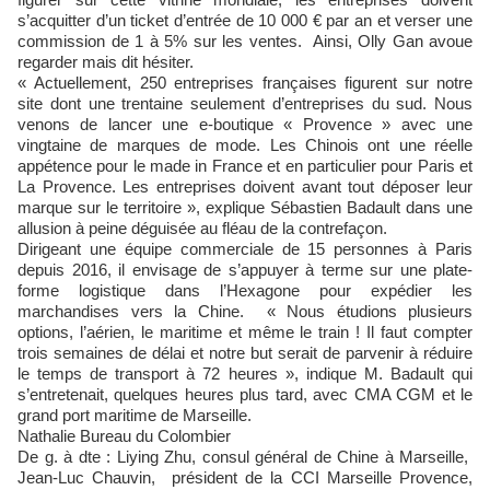
s’acquitter d’un ticket d’entrée de 10 000 € par an et verser une
commission de 1 à 5% sur les ventes. Ainsi, Olly Gan avoue
regarder mais dit hésiter.
« Actuellement, 250 entreprises françaises figurent sur notre
site dont une trentaine seulement d’entreprises du sud. Nous
venons de lancer une e-boutique « Provence » avec une
vingtaine de marques de mode. Les Chinois ont une réelle
appétence pour le made in France et en particulier pour Paris et
La Provence. Les entreprises doivent avant tout déposer leur
marque sur le territoire », explique Sébastien Badault dans une
allusion à peine déguisée au fléau de la contrefaçon.
Dirigeant une équipe commerciale de 15 personnes à Paris
depuis 2016, il envisage de s’appuyer à terme sur une plate-
forme logistique dans l’Hexagone pour expédier les
marchandises vers la Chine. « Nous étudions plusieurs
options, l’aérien, le maritime et même le train ! Il faut compter
trois semaines de délai et notre but serait de parvenir à réduire
le temps de transport à 72 heures », indique M. Badault qui
s’entretenait, quelques heures plus tard, avec CMA CGM et le
grand port maritime de Marseille.
Nathalie Bureau du Colombier
De g. à dte : Liying Zhu, consul général de Chine à Marseille,
Jean-Luc Chauvin, président de la CCI Marseille Provence,