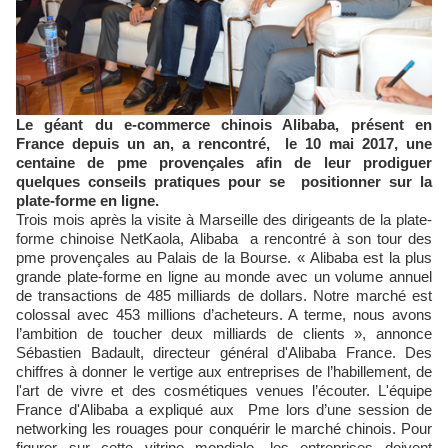
Le géant du e-commerce chinois Alibaba, présent en
France depuis un an, a rencontré, le 10 mai 2017, une
centaine de pme provençales afin de leur prodiguer
quelques conseils pratiques pour se positionner sur la
plate-forme en ligne.
Trois mois après la visite à Marseille des dirigeants de la plate-
forme chinoise NetKaola, Alibaba a rencontré à son tour des
pme provençales au Palais de la Bourse. « Alibaba est la plus
grande plate-forme en ligne au monde avec un volume annuel
de transactions de 485 milliards de dollars. Notre marché est
colossal avec 453 millions d’acheteurs. A terme, nous avons
l’ambition de toucher deux milliards de clients », annonce
Sébastien Badault, directeur général d'Alibaba France. Des
chiffres à donner le vertige aux entreprises de l’habillement, de
l'art de vivre et des cosmétiques venues l’écouter. L'équipe
France d'Alibaba a expliqué aux Pme lors d’une session de
networking les rouages pour conquérir le marché chinois. Pour
figurer sur cette vitrine mondiale, les entreprises doivent