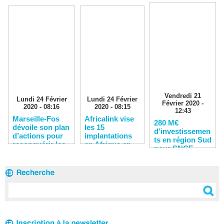
Vendredi 21
Lundi 24 Février
Lundi 24 Février
Février 2020 -
2020 - 08:16
2020 - 08:15
12:43
Marseille-Fos
Africalink vise
280 M€
dévoile son plan
les 15
d’investissemen
d’actions pour
implantations
ts en région Sud
reconquérir les
en Afrique en
pour SNCF
clients
2020
Réseau en 2020