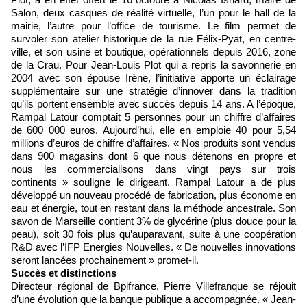
Salon, deux casques de réalité virtuelle, l’un pour le hall de la
mairie, l’autre pour l’office de tourisme. Le film permet de
survoler son atelier historique de la rue Félix-Pyat, en centre-
ville, et son usine et boutique, opérationnels depuis 2016, zone
de la Crau. Pour Jean-Louis Plot qui a repris la savonnerie en
2004 avec son épouse Irène, l’initiative apporte un éclairage
supplémentaire sur une stratégie d’innover dans la tradition
qu’ils portent ensemble avec succès depuis 14 ans. A l’époque,
Rampal Latour comptait 5 personnes pour un chiffre d’affaires
de 600 000 euros. Aujourd’hui, elle en emploie 40 pour 5,54
millions d’euros de chiffre d’affaires. « Nos produits sont vendus
dans 900 magasins dont 6 que nous détenons en propre et
nous les commercialisons dans vingt pays sur trois
continents » souligne le dirigeant. Rampal Latour a de plus
développé un nouveau procédé de fabrication, plus économe en
eau et énergie, tout en restant dans la méthode ancestrale. Son
savon de Marseille contient 3% de glycérine (plus douce pour la
peau), soit 30 fois plus qu’auparavant, suite à une coopération
R&D avec l’IFP Energies Nouvelles. « De nouvelles innovations
seront lancées prochainement » promet-il.
Succès et distinctions
Directeur régional de Bpifrance, Pierre Villefranque se réjouit
d’une évolution que la banque publique a accompagnée. « Jean-