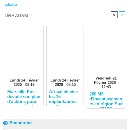
jcbarla
<
>
LIRE AUSSI :
Vendredi 21
Lundi 24 Février
Lundi 24 Février
Février 2020 -
2020 - 08:16
2020 - 08:15
12:43
Marseille-Fos
Africalink vise
280 M€
dévoile son plan
les 15
d’investissemen
d’actions pour
implantations
ts en région Sud
reconquérir les
en Afrique en
pour SNCF
clients
2020
Réseau en 2020