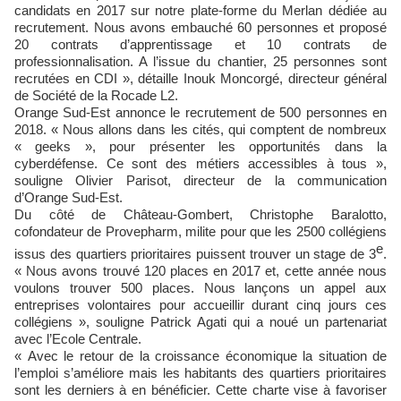
candidats en 2017 sur notre plate-forme du Merlan dédiée au
recrutement. Nous avons embauché 60 personnes et proposé
20 contrats d’apprentissage et 10 contrats de
professionnalisation. A l’issue du chantier, 25 personnes sont
recrutées en CDI », détaille Inouk Moncorgé, directeur général
de Société de la Rocade L2.
Orange Sud-Est annonce le recrutement de 500 personnes en
2018. « Nous allons dans les cités, qui comptent de nombreux
« geeks », pour présenter les opportunités dans la
cyberdéfense. Ce sont des métiers accessibles à tous »,
souligne Olivier Parisot, directeur de la communication
d’Orange Sud-Est.
Du côté de Château-Gombert, Christophe Baralotto,
cofondateur de Provepharm, milite pour que les 2500 collégiens
e
issus des quartiers prioritaires puissent trouver un stage de 3
.
« Nous avons trouvé 120 places en 2017 et, cette année nous
voulons trouver 500 places. Nous lançons un appel aux
entreprises volontaires pour accueillir durant cinq jours ces
collégiens », souligne Patrick Agati qui a noué un partenariat
avec l’Ecole Centrale.
« Avec le retour de la croissance économique la situation de
l’emploi s’améliore mais les habitants des quartiers prioritaires
sont les derniers à en bénéficier. Cette charte vise à favoriser