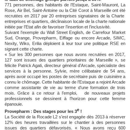
771 personnes, des habitants de l’Estaque, Saint-Mauront, La
Rose, Air Bel, Saint-Antoine ou la Cité Corot à Marseille ont été
recrutées en 2017 par 20 entreprises signataires de la Charte
entreprises et quartiers, déclinaison locale de la charte nationale
initiée par l’Etat afin de favoriser l’insertion et l’inclusivité.
Suivant l’exemple du Wall Street English, de Carrefour Market
Sud, Orange, Provepharm, Eiffage ou encore Arcade, SIMC,
Nexity, Wiko, Erilia déploient à leur tour une politique RSE en
signant cette charte.
« Sur les 300 personnes que nous avons recrutées en 2017,
127 sont issues des quartiers prioritaires de Marseille », se
félicite Patrick Agati, directeur général d’Arcade, spécialiste des
services à la personne. Sylvie, mère célibataire de 54 ans,
après avoir occupé les postes de secrétaire puis de cuisinière a
connu le chômage. Cette habitante de l’Estaque a rejoint Arcade
comme assistante de vie au terme d’une formation de trois
mois. Grâce à ce retour à l’emploi, de nouveaux projets
professionnels se dessinent à l’horizon pour cette femme
épanouie.
e
Provepharm : Des stages pour les 3
!
La Société de la Rocade L2 s’est engagée dès 2013 à réserver
12% des heures travaillées sur le chantier à des personnes
issues des quartiers défavorisés. « Nous avons reçu 600