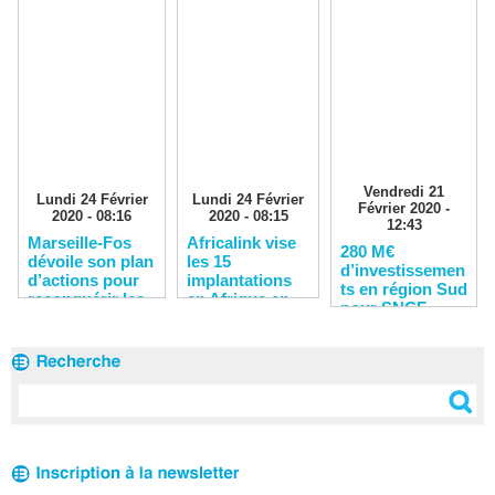
Vendredi 21
Lundi 24 Février
Lundi 24 Février
Février 2020 -
2020 - 08:16
2020 - 08:15
12:43
Marseille-Fos
Africalink vise
280 M€
dévoile son plan
les 15
d’investissemen
d’actions pour
implantations
ts en région Sud
reconquérir les
en Afrique en
pour SNCF
clients
2020
Réseau en 2020