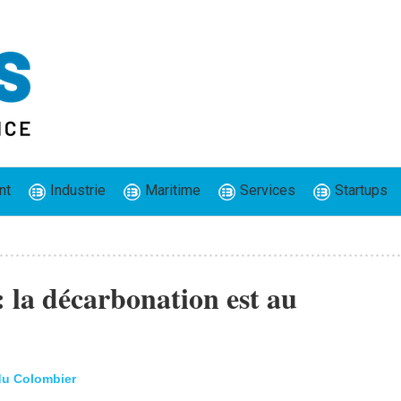
nt
Industrie
Maritime
Services
Startups
 la décarbonation est au
du Colombier