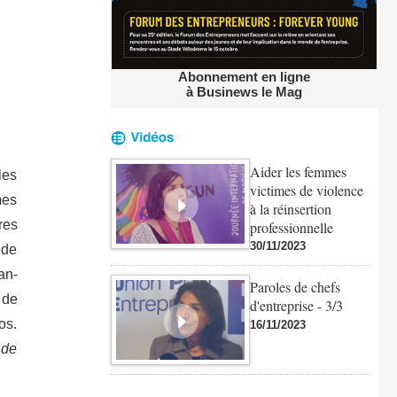
Abonnement en ligne
à Businews le Mag
Aider les femmes
les
victimes de violence
mes
à la réinsertion
res
professionnelle
30/11/2023
 de
an-
Paroles de chefs
 de
d'entreprise - 3/3
os.
16/11/2023
 de