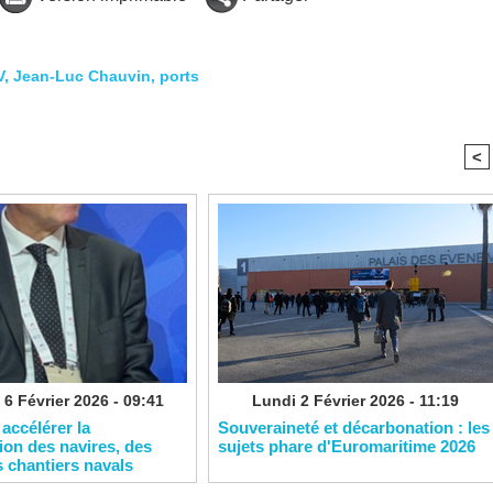
V
,
Jean-Luc Chauvin
,
ports
<
 6 Février 2026 - 09:41
Lundi 2 Février 2026 - 11:19
 accélérer la
Souveraineté et décarbonation : les
on des navires, des
sujets phare d'Euromaritime 2026
s chantiers navals