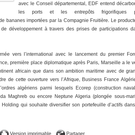
avec le Conseil départemental, EDF entend décarbo
les ports et les entrepôts frigorifiques 
de bananes importées par la Compagnie Fruitière. Le product
s de développement à travers des prises de participations d
rnée vers l’international avec le lancement du premier Fo
ce, première place diplomatique après Paris, Marseille a le v
ntinent africain que dans son ambition maritime avec de gra
re de cette ouverture vers l’Afrique, Business France Algéri
rdres algériens parmi lesquels Ecorep (construction naval
ejda Maghreb ou encore Neptune Algeria (plongée sous-mar
Holding qui souhaite diversifier son portefeuille d’actifs dans
Version imprimable
Partager