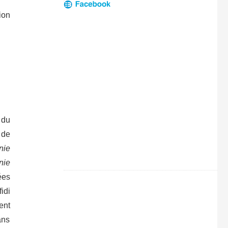
ion
 du
 de
nie
nie
ées
idi
ent
ans