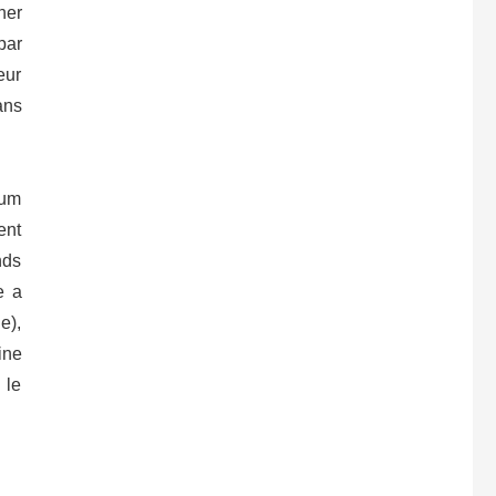
ner
par
eur
ans
rum
ent
nds
e a
e),
ine
 le