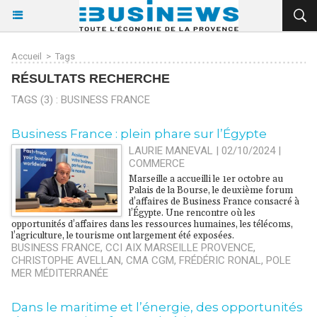
Accueil
>
Tags
RÉSULTATS RECHERCHE
TAGS (3) : BUSINESS FRANCE
​Business France : plein phare sur l’Égypte
LAURIE MANEVAL | 02/10/2024
|
COMMERCE
Marseille a accueilli le 1er octobre au
Palais de la Bourse, le deuxième forum
d’affaires de Business France consacré à
l’Égypte. Une rencontre où les
opportunités d’affaires dans les ressources humaines, les télécoms,
l’agriculture, le tourisme ont largement été exposées.
BUSINESS FRANCE
,
CCI AIX MARSEILLE PROVENCE
,
CHRISTOPHE AVELLAN
,
CMA CGM
,
FRÉDÉRIC RONAL
,
POLE
MER MÉDITERRANÉE
Dans le maritime et l’énergie, des opportunités