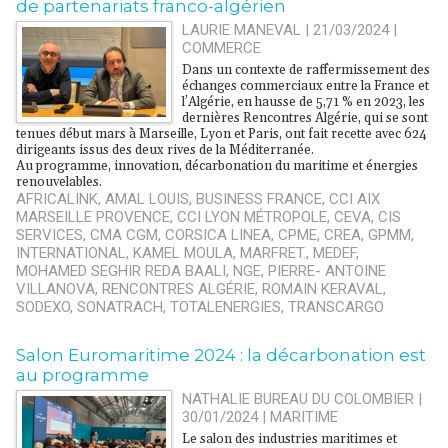
de partenariats franco-algérien
LAURIE MANEVAL | 21/03/2024
|
COMMERCE
Dans un contexte de raffermissement des
échanges commerciaux entre la France et
l’Algérie, en hausse de 5,71 % en 2023, les
dernières Rencontres Algérie, qui se sont
tenues début mars à Marseille, Lyon et Paris, ont fait recette avec 624
dirigeants issus des deux rives de la Méditerranée.
Au programme, innovation, décarbonation du maritime et énergies
renouvelables.
AFRICALINK
,
AMAL LOUIS
,
BUSINESS FRANCE
,
CCI AIX
MARSEILLE PROVENCE
,
CCI LYON MÉTROPOLE
,
CEVA
,
CIS
SERVICES
,
CMA CGM
,
CORSICA LINEA
,
CPME
,
CREA
,
GPMM
,
INTERNATIONAL
,
KAMEL MOULA
,
MARFRET.
,
MEDEF
,
MOHAMED SEGHIR REDA BAALI
,
NGE
,
PIERRE- ANTOINE
VILLANOVA
,
RENCONTRES ALGÉRIE
,
ROMAIN KERAVAL
,
SODEXO
,
SONATRACH
,
TOTALENERGIES
,
TRANSCARGO
Salon Euromaritime 2024 : la décarbonation est
au programme
NATHALIE BUREAU DU COLOMBIER |
30/01/2024
|
MARITIME
Le salon des industries maritimes et