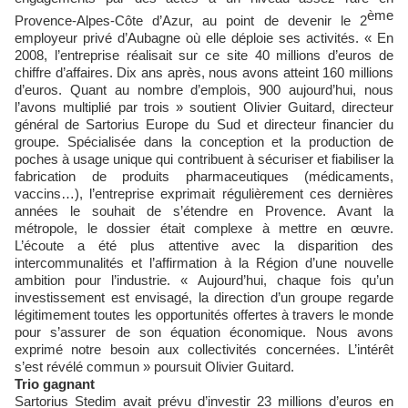
ème
Provence-Alpes-Côte d’Azur, au point de devenir le 2
employeur privé d’Aubagne où elle déploie ses activités. « En
2008, l’entreprise réalisait sur ce site 40 millions d’euros de
chiffre d’affaires. Dix ans après, nous avons atteint 160 millions
d’euros. Quant au nombre d’emplois, 900 aujourd’hui, nous
l’avons multiplié par trois » soutient Olivier Guitard, directeur
général de Sartorius Europe du Sud et directeur financier du
groupe. Spécialisée dans la conception et la production de
poches à usage unique qui contribuent à sécuriser et fiabiliser la
fabrication de produits pharmaceutiques (médicaments,
vaccins…), l’entreprise exprimait régulièrement ces dernières
années le souhait de s’étendre en Provence. Avant la
métropole, le dossier était complexe à mettre en œuvre.
L’écoute a été plus attentive avec la disparition des
intercommunalités et l’affirmation à la Région d’une nouvelle
ambition pour l’industrie. « Aujourd’hui, chaque fois qu’un
investissement est envisagé, la direction d’un groupe regarde
légitimement toutes les opportunités offertes à travers le monde
pour s’assurer de son équation économique. Nous avons
exprimé notre besoin aux collectivités concernées. L’intérêt
s’est révélé commun » poursuit Olivier Guitard.
Trio gagnant
Sartorius Stedim avait prévu d’investir 23 millions d’euros en