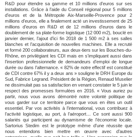
R&D pour étendre sa gamme et 10 millions d’euros sur ses
installations. Grâce à l’aide du Conseil régional pour 5 millions
d’euros et de la Métropole Aix-Marseille-Provence pour 2
millions d’euros, elle a finalement acté un investissement de 25
millions d’euros en R&D et de 12 millions d’euros dans le
doublement de sa plate-forme logistique (12 000 m2), bouclé en
janvier dernier, l’ajout d’ici fin 2018 de 1 500 m2 à ses salles
blanches et l’acquisition de nouvelles machines. Elle a recruté
et formé 200 collaborateurs, aux deux-tiers sur les Bouches-du-
Rhône, en privilégiant les CDI mais en s’impliquant aussi dans
l’insertion professionnelle de demandeurs d’emploi de longue
durée ou dans l’alternance. « 82% de notre effectif est constitué
de CDI contre 67% il y a deux ans » souligne le DRH Europe du
Sud, Fabrice Legrand. Président de la Région, Renaud Muselier
ne dissimulait pas sa satisfaction en venant constater le 5 juin le
respect des promesses formulées en 2016. « Vous auriez pu
partir, nous vous avons démontré notre volonté politique de
vous garder sur ce territoire parce que vous en êtes un outil
essentiel. Par vos activités à l’international, vous contribuez à
l’activité logistique, au port, à l’aéroport… Ce sont aussi 900
salariés qui participent au dynamisme de l’économie locale.
Sartorius Stedim est le prototype même d’une réussite que
nous entendons bien mettre en œuvre avec d’autres