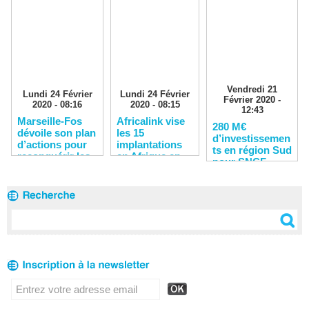
Vendredi 21
Lundi 24 Février
Lundi 24 Février
Février 2020 -
2020 - 08:16
2020 - 08:15
12:43
Marseille-Fos
Africalink vise
280 M€
dévoile son plan
les 15
d’investissemen
d’actions pour
implantations
ts en région Sud
reconquérir les
en Afrique en
pour SNCF
clients
2020
Réseau en 2020