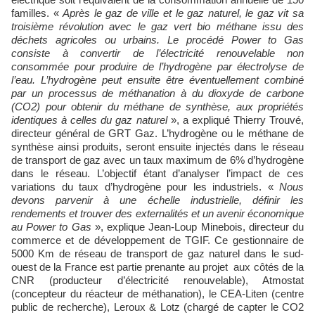
familles. «
Après le gaz de ville et le gaz naturel, le gaz vit sa
troisième révolution avec le gaz vert bio méthane issu des
déchets agricoles ou urbains. Le procédé Power to Gas
consiste à convertir de l’électricité renouvelable non
consommée pour produire de l’hydrogène par électrolyse de
l’eau. L’hydrogène peut ensuite être éventuellement combiné
par un processus de méthanation à du dioxyde de carbone
(CO2) pour obtenir du méthane de synthèse, aux propriétés
identiques à celles du gaz naturel
», a expliqué Thierry Trouvé,
directeur général de GRT Gaz. L’hydrogène ou le méthane de
synthèse ainsi produits, seront ensuite injectés dans le réseau
de transport de gaz avec un taux maximum de 6% d’hydrogène
dans le réseau. L’objectif étant d’analyser l’impact de ces
variations du taux d’hydrogène pour les industriels. «
Nous
devons parvenir à une échelle industrielle, définir les
rendements et trouver des externalités et un avenir économique
au Power to Gas
», explique Jean-Loup Minebois, directeur du
commerce et de développement de TGIF. Ce gestionnaire de
5000 Km de réseau de transport de gaz naturel dans le sud-
ouest de la France est partie prenante au projet aux côtés de la
CNR (producteur d’électricité renouvelable), Atmostat
(concepteur du réacteur de méthanation), le CEA-Liten (centre
public de recherche), Leroux & Lotz (chargé de capter le CO2