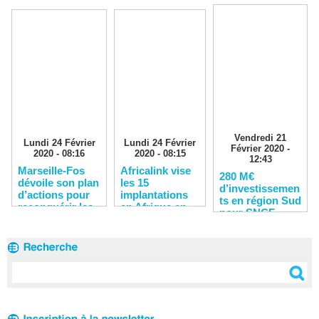
Vendredi 21
Lundi 24 Février
Lundi 24 Février
Février 2020 -
2020 - 08:16
2020 - 08:15
12:43
Marseille-Fos
Africalink vise
280 M€
dévoile son plan
les 15
d’investissemen
d’actions pour
implantations
ts en région Sud
reconquérir les
en Afrique en
pour SNCF
clients
2020
Réseau en 2020