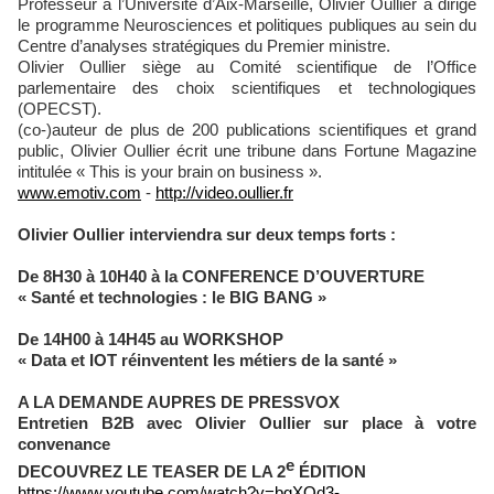
Professeur à l’Université d’Aix-Marseille, Olivier Oullier a dirigé
le programme Neurosciences et politiques publiques au sein du
Centre d’analyses stratégiques du Premier ministre.
Olivier Oullier siège au Comité scientifique de l’Office
parlementaire des choix scientifiques et technologiques
(OPECST).
(co-)auteur de plus de 200 publications scientifiques et grand
public, Olivier Oullier écrit une tribune dans Fortune Magazine
intitulée « This is your brain on business ».
www.emotiv.com
-
http://video.oullier.fr
Olivier Oullier interviendra sur deux temps forts :
De 8H30 à 10H40 à la
CONFERENCE D’OUVERTURE
« Santé et technologies : le BIG BANG »
De 14H00 à 14H4
5
au
WORK
S
HOP
«
Data et IOT réinventent les métiers de la santé »
A LA DEMANDE AUPRES DE PRESSVOX
Entretien B2B avec Olivier Oullier sur place à votre
convenance
e
DECOUVREZ LE TEASER DE LA 2
ÉDITION
https://www.youtube.com/watch?v=bgXQd3-