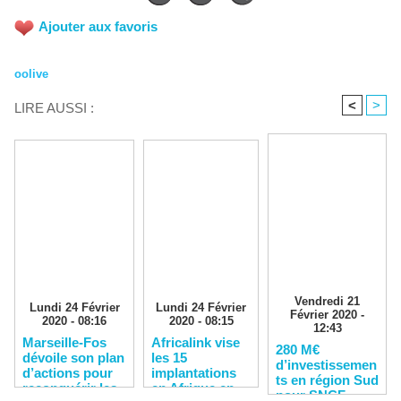
Ajouter aux favoris
oolive
<
>
LIRE AUSSI :
Vendredi 21
Lundi 24 Février
Lundi 24 Février
Février 2020 -
2020 - 08:16
2020 - 08:15
12:43
Marseille-Fos
Africalink vise
280 M€
dévoile son plan
les 15
d’investissemen
d’actions pour
implantations
ts en région Sud
reconquérir les
en Afrique en
pour SNCF