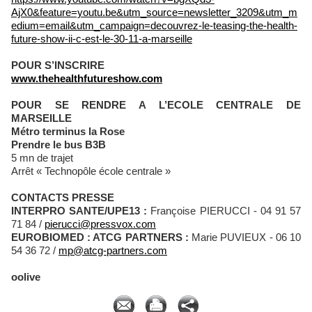
AjX0&feature=youtu.be&utm_source=newsletter_3209&utm_m
edium=email&utm_campaign=decouvrez-le-teasing-the-health-
future-show-ii-c-est-le-30-11-a-marseille
POUR S’INSCRIRE
www.thehealthfutureshow.com
POUR SE RENDRE A L’ECOLE CENTRALE DE
MARSEILLE
Métro terminus la Rose
Prendre le bus B3B
5 mn de trajet
Arrêt « Technopôle école centrale »
CONTACTS PRESSE
INTERPRO SANTE/UPE13 :
Françoise PIERUCCI - 04 91 57
71 84 /
pierucci@pressvox.com
EUROBIOMED : ATCG PARTNERS :
Marie PUVIEUX - 06 10
54 36 72 /
mp@atcg-partners.com
oolive