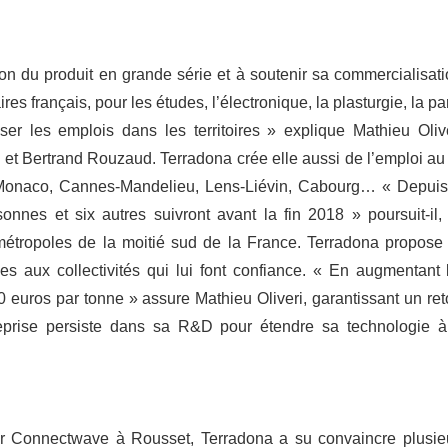
tion du produit en grande série et à soutenir sa commercialisati
s français, pour les études, l’électronique, la plasturgie, la par
er les emplois dans les territoires » explique Mathieu Olive
et Bertrand Rouzaud. Terradona crée elle aussi de l’emploi au 
à Monaco, Cannes-Mandelieu, Lens-Liévin, Cabourg… « Depuis
nnes et six autres suivront avant la fin 2018 » poursuit-il,
métropoles de la moitié sud de la France. Terradona propose
 aux collectivités qui lui font confiance. « En augmentant 
0 euros par tonne » assure Mathieu Oliveri, garantissant un ret
eprise persiste dans sa R&D pour étendre sa technologie à
ur Connectwave à Rousset, Terradona a su convaincre plusie