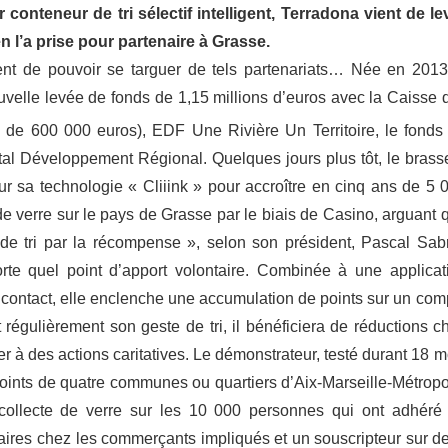
conteneur de tri sélectif intelligent, Terradona vient de le
en l’a prise pour partenaire à Grasse.
ent de pouvoir se targuer de tels partenariats… Née en 2013
velle levée de fonds de 1,15 millions d’euros avec la Caisse 
de 600 000 euros), EDF Une Rivière Un Territoire, le fonds
al Développement Régional. Quelques jours plus tôt, le brass
ur sa technologie « Cliiink » pour accroître en cinq ans de 5 
de verre sur le pays de Grasse par le biais de Casino, arguant 
 de tri par la récompense », selon son président, Pascal Sabr
orte quel point d’apport volontaire. Combinée à une applicat
contact, elle enclenche une accumulation de points sur un com
t régulièrement son geste de tri, il bénéficiera de réductions c
r à des actions caritatives. Le démonstrateur, testé durant 18 m
oints de quatre communes ou quartiers d’Aix-Marseille-Métropo
ollecte de verre sur les 10 000 personnes qui ont adhéré
aires chez les commerçants impliqués et un souscripteur sur d