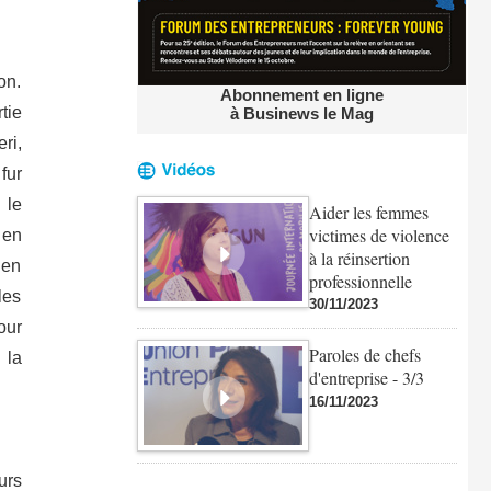
on.
Abonnement en ligne
tie
à Businews le Mag
ri,
fur
 le
Aider les femmes
victimes de violence
 en
à la réinsertion
 en
professionnelle
les
30/11/2023
our
Paroles de chefs
 la
d'entreprise - 3/3
16/11/2023
urs