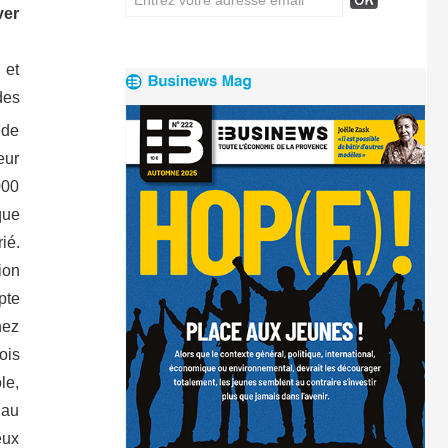
ver
 et
des
 de
eur
000
que
ié.
ion
pte
hez
ois
le,
 au
eux