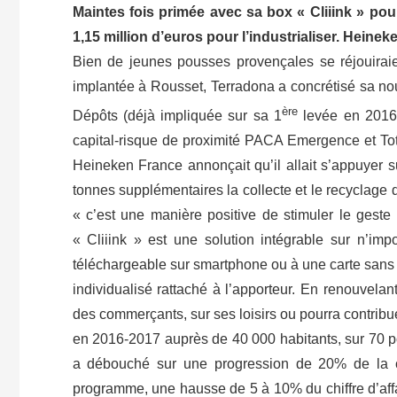
Maintes fois primée avec sa box « Cliiink » pour 
1,15 million d’euros pour l’industrialiser. Heinek
Bien de jeunes pousses provençales se réjouirai
implantée à Rousset, Terradona a concrétisé sa nou
ère
Dépôts (déjà impliquée sur sa 1
levée en 2016 
capital-risque de proximité PACA Emergence et Tot
Heineken France annonçait qu’il allait s’appuyer s
tonnes supplémentaires la collecte et le recyclage 
« c’est une manière positive de stimuler le geste
« Cliiink » est une solution intégrable sur n’imp
téléchargeable sur smartphone ou à une carte sans 
individualisé rattaché à l’apporteur. En renouvelan
des commerçants, sur ses loisirs ou pourra contribue
en 2016-2017 auprès de 40 000 habitants, sur 70 p
a débouché sur une progression de 20% de la c
programme, une hausse de 5 à 10% du chiffre d’aff