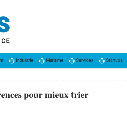
nt
Industrie
Maritime
Services
Startups
rences pour mieux trier